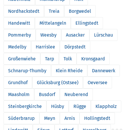
Nordhackstedt
Treia
Borgwedel
Handewitt
Mittelangeln
Ellingstedt
Pommerby
Weesby
Ausacker
Lürschau
Medelby
Harrislee
Dörpstedt
Großenwiehe
Tarp
Tolk
Kronsgaard
Schnarup-Thumby
Klein Rheide
Dannewerk
Grundhof
Glücksburg (Ostsee)
Oeversee
Maasholm
Busdorf
Neuberend
Steinbergkirche
Hüsby
Rügge
Klappholz
Süderbrarup
Meyn
Arnis
Hollingstedt