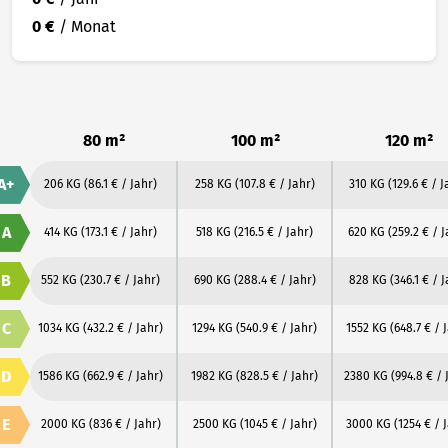
0 €
/ Monat
80 m²
100 m²
120 m²
A+
206 KG
(86.1 € / Jahr)
258 KG
(107.8 € / Jahr)
310 KG
(129.6 € / J
A
414 KG
(173.1 € / Jahr)
518 KG
(216.5 € / Jahr)
620 KG
(259.2 € / J
B
552 KG
(230.7 € / Jahr)
690 KG
(288.4 € / Jahr)
828 KG
(346.1 € / J
C
1034 KG
(432.2 € / Jahr)
1294 KG
(540.9 € / Jahr)
1552 KG
(648.7 € / 
D
1586 KG
(662.9 € / Jahr)
1982 KG
(828.5 € / Jahr)
2380 KG
(994.8 € / 
E
2000 KG
(836 € / Jahr)
2500 KG
(1045 € / Jahr)
3000 KG
(1254 € / 