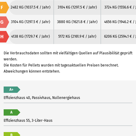
F
2482 KG
(1037.5 € / Jahr)
3104 KG
(1297.5 € / Jahr)
3724 KG
(1556.6 € / 
G
3104 KG
(1297.5 € / Jahr)
3880 KG
(1621.8 € / Jahr)
4656 KG
(1946.2 € / 
H
4138 KG
(1729.7 € / Jahr)
5172 KG
(2161.9 € / Jahr)
6206 KG
(2594.1 € /
Die Verbrauchsdaten sollten mit vielfältigen Quellen auf Plausibilität geprüft
werden.
Die Kosten für Pellets wurden mit tagesaktuellen Preisen berechnet.
Abweichungen können entstehen.
A+
Effizienzhaus 40, Passivhaus, Nullenergiehaus
A
Effizienzhaus 55, 3-Liter-Haus
B