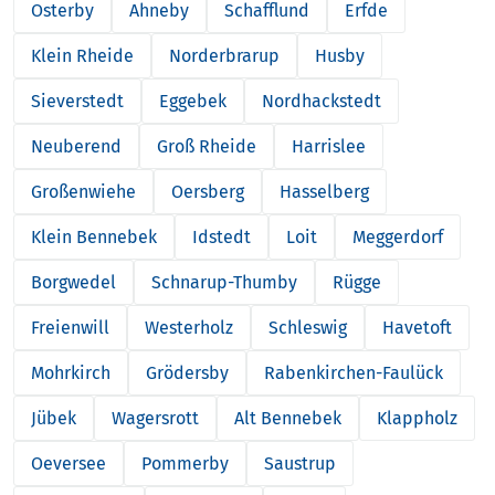
Osterby
Ahneby
Schafflund
Erfde
Klein Rheide
Norderbrarup
Husby
Sieverstedt
Eggebek
Nordhackstedt
Neuberend
Groß Rheide
Harrislee
Großenwiehe
Oersberg
Hasselberg
Klein Bennebek
Idstedt
Loit
Meggerdorf
Borgwedel
Schnarup-Thumby
Rügge
Freienwill
Westerholz
Schleswig
Havetoft
Mohrkirch
Grödersby
Rabenkirchen-Faulück
Jübek
Wagersrott
Alt Bennebek
Klappholz
Oeversee
Pommerby
Saustrup