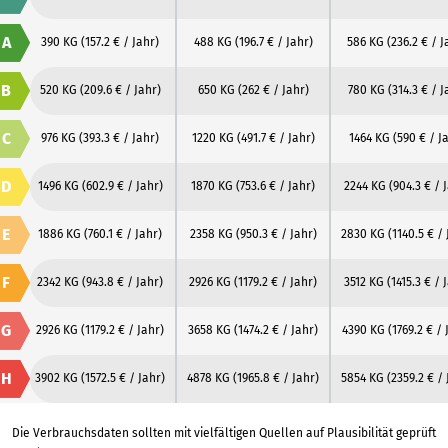
A
390 KG
(157.2 € / Jahr)
488 KG
(196.7 € / Jahr)
586 KG
(236.2 € / J
B
520 KG
(209.6 € / Jahr)
650 KG
(262 € / Jahr)
780 KG
(314.3 € / J
C
976 KG
(393.3 € / Jahr)
1220 KG
(491.7 € / Jahr)
1464 KG
(590 € / J
D
1496 KG
(602.9 € / Jahr)
1870 KG
(753.6 € / Jahr)
2244 KG
(904.3 € / 
E
1886 KG
(760.1 € / Jahr)
2358 KG
(950.3 € / Jahr)
2830 KG
(1140.5 € / 
F
2342 KG
(943.8 € / Jahr)
2926 KG
(1179.2 € / Jahr)
3512 KG
(1415.3 € / 
G
2926 KG
(1179.2 € / Jahr)
3658 KG
(1474.2 € / Jahr)
4390 KG
(1769.2 € / 
H
3902 KG
(1572.5 € / Jahr)
4878 KG
(1965.8 € / Jahr)
5854 KG
(2359.2 € / 
Die Verbrauchsdaten sollten mit vielfältigen Quellen auf Plausibilität geprüft