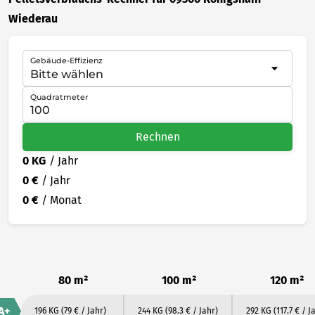
Wiederau
Gebäude-Effizienz
Quadratmeter
Rechnen
0 KG
/ Jahr
0 €
/ Jahr
0 €
/ Monat
80 m²
100 m²
120 m²
A+
196 KG
(79 € / Jahr)
244 KG
(98.3 € / Jahr)
292 KG
(117.7 € / J