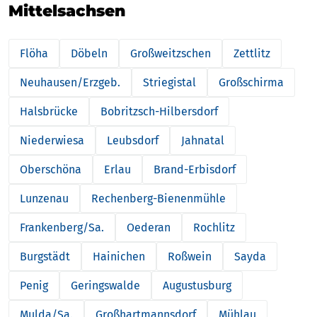
Mittelsachsen
Flöha
Döbeln
Großweitzschen
Zettlitz
Neuhausen/Erzgeb.
Striegistal
Großschirma
Halsbrücke
Bobritzsch-Hilbersdorf
Niederwiesa
Leubsdorf
Jahnatal
Oberschöna
Erlau
Brand-Erbisdorf
Lunzenau
Rechenberg-Bienenmühle
Frankenberg/Sa.
Oederan
Rochlitz
Burgstädt
Hainichen
Roßwein
Sayda
Penig
Geringswalde
Augustusburg
Mulda/Sa.
Großhartmannsdorf
Mühlau