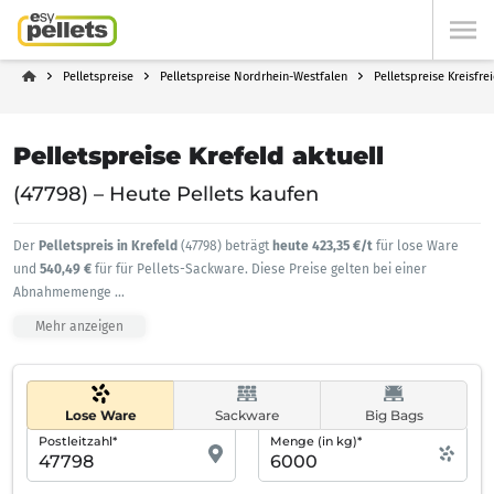
Pelletspreise
Pelletspreise Nordrhein-Westfalen
Pelletspreise Kreisfre
Pelletspreise Krefeld aktuell
(47798) – Heute Pellets kaufen
Der
Pelletspreis in Krefeld
(47798) beträgt
heute 423,35 €/t
für lose Ware
und
540,49 €
für für Pellets-Sackware. Diese Preise gelten bei einer
Abnahmemenge
...
Mehr anzeigen
Lose Ware
Sackware
Big Bags
Postleitzahl*
Menge (in kg)*