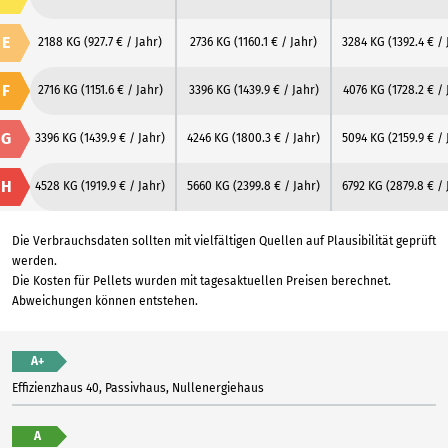
E
2188 KG
(927.7 € / Jahr)
2736 KG
(1160.1 € / Jahr)
3284 KG
(1392.4 € / 
F
2716 KG
(1151.6 € / Jahr)
3396 KG
(1439.9 € / Jahr)
4076 KG
(1728.2 € / 
G
3396 KG
(1439.9 € / Jahr)
4246 KG
(1800.3 € / Jahr)
5094 KG
(2159.9 € / 
H
4528 KG
(1919.9 € / Jahr)
5660 KG
(2399.8 € / Jahr)
6792 KG
(2879.8 € / 
Die Verbrauchsdaten sollten mit vielfältigen Quellen auf Plausibilität geprüft
werden.
Die Kosten für Pellets wurden mit tagesaktuellen Preisen berechnet.
Abweichungen können entstehen.
A+
Effizienzhaus 40, Passivhaus, Nullenergiehaus
A