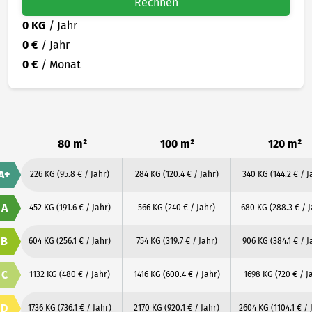
Rechnen
0 KG
/ Jahr
0 €
/ Jahr
0 €
/ Monat
80 m²
100 m²
120 m²
A+
226 KG
(95.8 € / Jahr)
284 KG
(120.4 € / Jahr)
340 KG
(144.2 € / J
A
452 KG
(191.6 € / Jahr)
566 KG
(240 € / Jahr)
680 KG
(288.3 € / 
B
604 KG
(256.1 € / Jahr)
754 KG
(319.7 € / Jahr)
906 KG
(384.1 € / J
C
1132 KG
(480 € / Jahr)
1416 KG
(600.4 € / Jahr)
1698 KG
(720 € / J
D
1736 KG
(736.1 € / Jahr)
2170 KG
(920.1 € / Jahr)
2604 KG
(1104.1 € / 