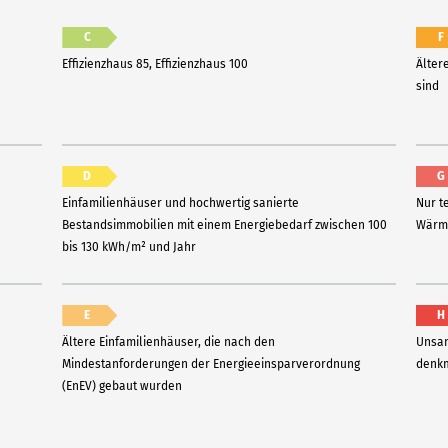
C
F
Effizienzhaus 85, Effizienzhaus 100
Älter
sind
D
G
Einfamilienhäuser und hochwertig sanierte
Nur t
Bestandsimmobilien mit einem Energiebedarf zwischen 100
Wärme
bis 130 kWh/m² und Jahr
E
H
Ältere Einfamilienhäuser, die nach den
Unsan
Mindestanforderungen der Energieeinsparverordnung
denkm
(EnEV) gebaut wurden