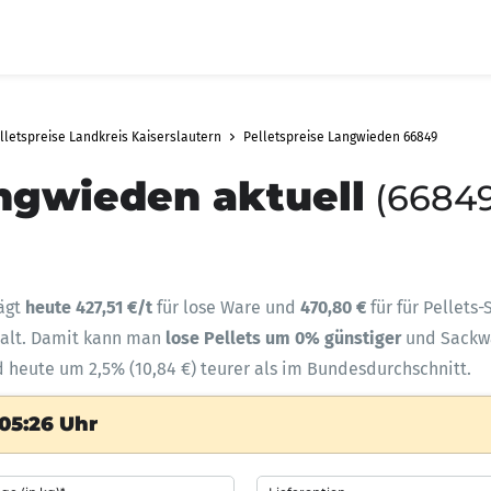
lletspreise Landkreis Kaiserslautern
Pelletspreise Langwieden 66849
angwieden aktuell
(66849
ägt
heute 427,51 €/t
für lose Ware und
470,80 €
für für Pellets
halt. Damit kann man
lose Pellets um 0% günstiger
und Sack
d heute um 2,5% (10,84 €) teurer als im Bundesdurchschnitt.
05:26 Uhr