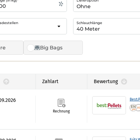
e (in kg)*
Lieferoption
adestellen
Schlauchlänge
re
Big Bags
Zahlart
Bewertung
.09.2026
Best:P
Rechnung
Fritz 