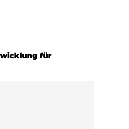
ann Mineraloel
Zur Bestellung
twicklung für