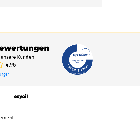
Bewertungen
 unsere Kunden
4.96
tungen
esyoil
gement