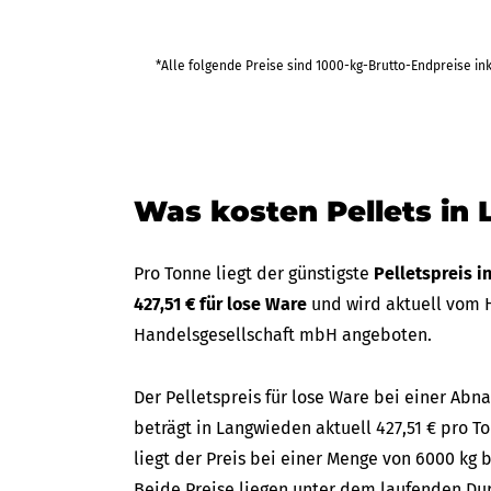
458,23 €
*Alle folgende Preise sind 1000-kg-Brutto-Endpreise in
bis Fr 25
(in 35 Tagen)
2.749,37 €
Was kosten Pellets in
Pro Tonne liegt der günstigste
Pelletspreis 
427,51 € für lose Ware
und wird aktuell vom H
Handelsgesellschaft mbH angeboten.
Der Pelletspreis für lose Ware bei einer A
beträgt in Langwieden aktuell 427,51 € pro T
liegt der Preis bei einer Menge von 6000 kg b
Beide Preise liegen unter dem laufenden Dur