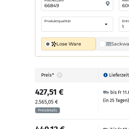
Postleitzahl*
Meng
Produktqualität
Entl
Lose Ware
Sackwa
Preis
*
Lieferzeit
427,51 €
bis Fr 11
(in 25 Tagen)
2.565,05 €