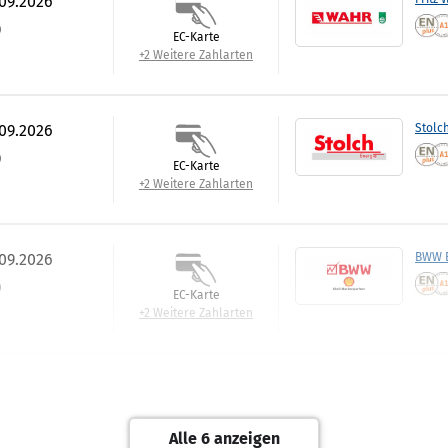
.09.2026
)
EC-Karte
+2 Weitere Zahlarten
.09.2026
Stolc
)
EC-Karte
+2 Weitere Zahlarten
.09.2026
BWW E
)
EC-Karte
+2 Weitere Zahlarten
.09.2026
Klug 
)
EC-Karte
Alle 6 anzeigen
+2 Weitere Zahlarten