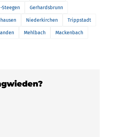
-Steegen
Gerhardsbrunn
nhausen
Niederkirchen
Trippstadt
wanden
Mehlbach
Mackenbach
angwieden?