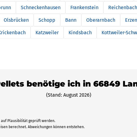
brunn
Schneckenhausen
Frankenstein
Reichenbach
Olsbrücken
Schopp
Bann
Oberarnbach
Erze
Krickenbach
Katzweiler
Kindsbach
Kottweiler-Sch
Pellets benötige ich in 66849 L
(Stand: August 2026)
auf Plausibilität geprüft werden.
reisen berechnet. Abweichungen können entstehen.