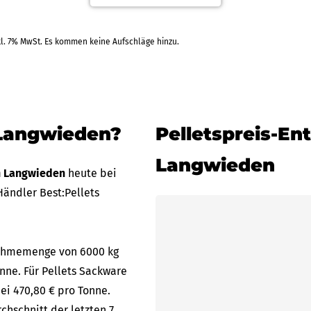
kl. 7% MwSt. Es kommen keine Aufschläge hinzu.
.09.2026
Tiltm
Rechnung
+1 Weitere Zahlarten
RAL
 Langwieden?
Pelletspreis-En
Langwieden
in Langwieden
heute bei
ändler Best:Pellets
bnahmemenge von 6000 kg
onne. Für Pellets Sackware
ei 470,80 € pro Tonne.
chschnitt der letzten 7