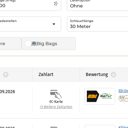
e (in kg)*
Lieferoption
adestellen
Schlauchlänge
re
Big Bags
Zahlart
Bewertung
.09.2026
EDi En
EC-Karte
+3 Weitere Zahlarten
Killis