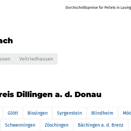
Durchschnittspreise für Pellets in Lauin
nach
ausen
Veitriedhausen
eis Dillingen a. d. Donau
Glött
Bissingen
Syrgenstein
Blindheim
Möd
Schwenningen
Zöschingen
Bächingen a. d. Brenz