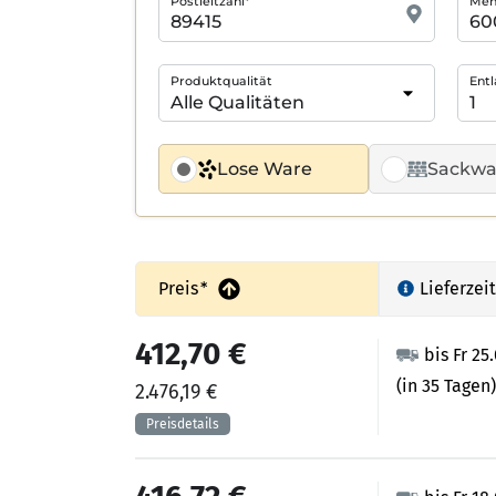
Postleitzahl*
Meng
Produktqualität
Entl
Lose Ware
Sackwa
Preis
*
Lieferzeit
412,70 €
bis Fr 25
(in 35 Tagen)
2.476,19 €