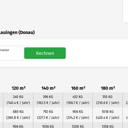
Lauingen (Donau)
meter
Rechnen
120 m²
140 m²
160 m²
180 m²
340 KG
396 KG
452 KG
510 KG
(140.4 € / Jahr)
(163.5 € / Jahr)
(186.7 € / Jahr)
(210.6 € / Jahr)
(
680 KG
792 KG
906 KG
1018 KG
(280.8 € / Jahr)
(327.1 € / Jahr)
(374.2 € / Jahr)
(420.4 € / Jahr)
(
906 KG
1056 KG
1208 KG
1358 KG