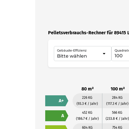
Pelletsverbrauchs-Rechner für 89415 
Gebäude-Effizienz
Quadrat
80 m²
100 m²
226 KG
284 KG
A+
(93.3 € / Jahr)
(117.3 € / Jahr)
452 KG
566 KG
A
(186.7 € / Jahr)
(233.8 € / Jahr)
604 KG
754 KG