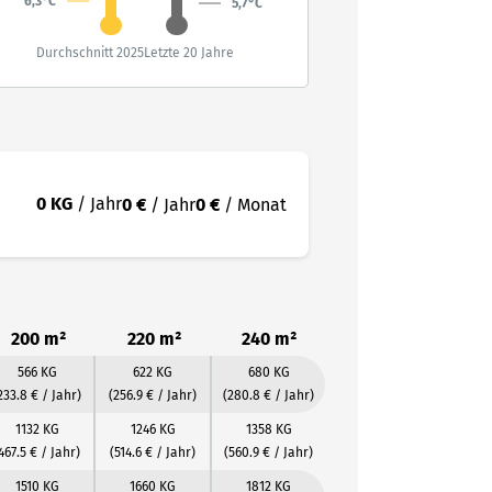
6,3°C
5,7°C
Durchschnitt 2025
Letzte 20 Jahre
0 KG
/ Jahr
0 €
/ Jahr
0 €
/ Monat
200 m²
220 m²
240 m²
566 KG
622 KG
680 KG
233.8 € / Jahr)
(256.9 € / Jahr)
(280.8 € / Jahr)
1132 KG
1246 KG
1358 KG
467.5 € / Jahr)
(514.6 € / Jahr)
(560.9 € / Jahr)
1510 KG
1660 KG
1812 KG