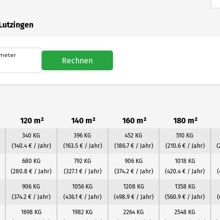
Lutzingen
meter
Rechnen
120 m²
140 m²
160 m²
180 m²
340 KG
396 KG
452 KG
510 KG
(140.4 € / Jahr)
(163.5 € / Jahr)
(186.7 € / Jahr)
(210.6 € / Jahr)
(
680 KG
792 KG
906 KG
1018 KG
(280.8 € / Jahr)
(327.1 € / Jahr)
(374.2 € / Jahr)
(420.4 € / Jahr)
(
906 KG
1056 KG
1208 KG
1358 KG
(374.2 € / Jahr)
(436.1 € / Jahr)
(498.9 € / Jahr)
(560.9 € / Jahr)
(
1698 KG
1982 KG
2264 KG
2548 KG