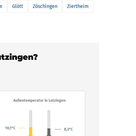
m
Glött
Zöschingen
Ziertheim
utzingen?
Außentemperatur in Lutzingen:
10,1°C
8,3°C