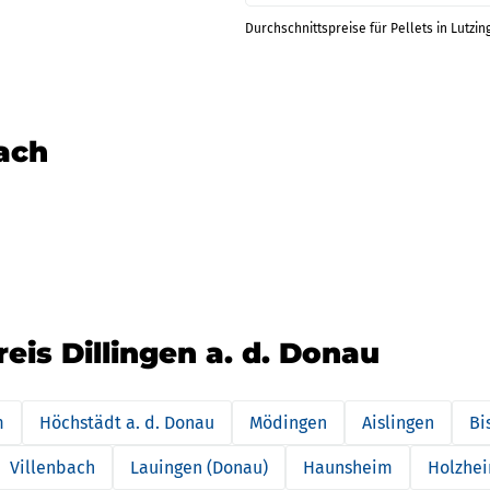
Durchschnittspreise für Pellets in Lutzin
nach
eis Dillingen a. d. Donau
m
Höchstädt a. d. Donau
Mödingen
Aislingen
Bi
Villenbach
Lauingen (Donau)
Haunsheim
Holzhe