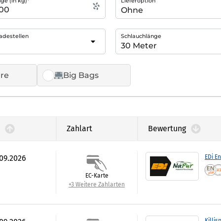
e (in kg)*
Lieferoption
adestellen
Schlauchlänge
re
Big Bags
Zahlart
Bewertung
.09.2026
EDi En
EC-Karte
+3 Weitere Zahlarten
Killis