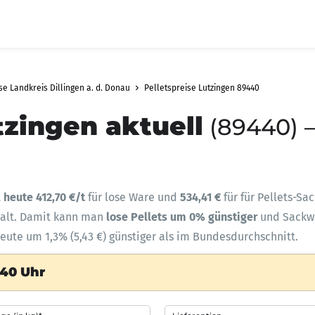
se Landkreis Dillingen a. d. Donau
Pelletspreise Lutzingen 89440
tzingen aktuell
(89440) –
t
heute 412,70 €/t
für lose Ware und
534,41 €
für für Pellets-Sa
halt. Damit kann man
lose Pellets um 0% günstiger
und Sack
heute um 1,3% (5,43 €) günstiger als im Bundesdurchschnitt.
:40 Uhr