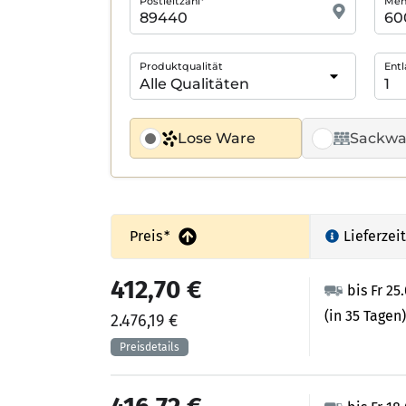
Postleitzahl*
Meng
Produktqualität
Entl
Lose Ware
Sackwa
Preis
*
Lieferzeit
412,70 €
bis Fr 25
(in 35 Tagen)
2.476,19 €