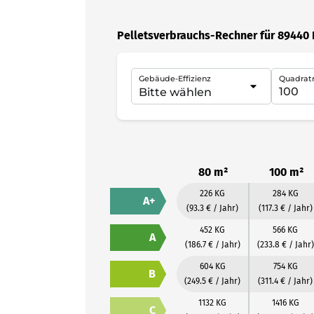
Pelletsverbrauchs-Rechner für 89440 
Gebäude-Effizienz
Quadrat
80 m²
100 m²
226 KG
284 KG
A+
(93.3 € / Jahr)
(117.3 € / Jahr)
452 KG
566 KG
A
(186.7 € / Jahr)
(233.8 € / Jahr)
604 KG
754 KG
B
(249.5 € / Jahr)
(311.4 € / Jahr)
1132 KG
1416 KG
C