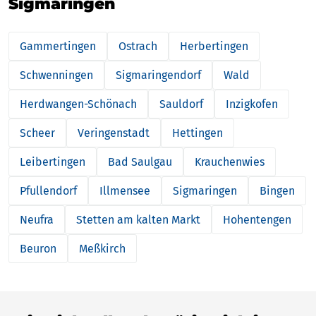
Sigmaringen
Gammertingen
Ostrach
Herbertingen
Schwenningen
Sigmaringendorf
Wald
Herdwangen-Schönach
Sauldorf
Inzigkofen
Scheer
Veringenstadt
Hettingen
Leibertingen
Bad Saulgau
Krauchenwies
Pfullendorf
Illmensee
Sigmaringen
Bingen
Neufra
Stetten am kalten Markt
Hohentengen
Beuron
Meßkirch