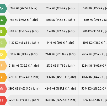
A+
226 KG
(96.7 € / Jahr)
284 KG
(121.6 € / Jahr)
340 KG
(145.5 € / J
A
452 KG
(193.5 € / Jahr)
566 KG
(242.2 € / Jahr)
680 KG
(291 € / Ja
B
604 KG
(258.5 € / Jahr)
754 KG
(322.7 € / Jahr)
906 KG
(387.8 € / J
C
1132 KG
(484.5 € / Jahr)
1416 KG
(606 € / Jahr)
1698 KG
(726.7 € / 
D
1736 KG
(743 € / Jahr)
2170 KG
(928.8 € / Jahr)
2604 KG
(1114.5 € / 
E
2188 KG
(936.5 € / Jahr)
2736 KG
(1171 € / Jahr)
3284 KG
(1405.6 € /
F
2716 KG
(1162.4 € / Jahr)
3396 KG
(1453.5 € / Jahr)
4076 KG
(1744.5 € / 
G
3396 KG
(1453.5 € / Jahr)
4246 KG
(1817.3 € / Jahr)
5094 KG
(2180.2 € /
H
4528 KG
(1938 € / Jahr)
5660 KG
(2422.5 € / Jahr)
6792 KG
(2907 € / J