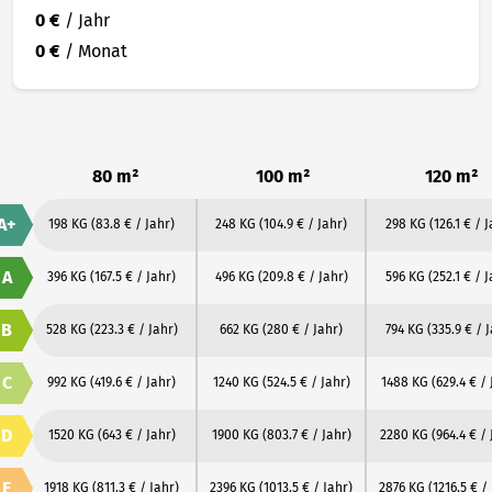
0 €
/ Jahr
0 €
/ Monat
80 m²
100 m²
120 m²
A+
198 KG
(83.8 € / Jahr)
248 KG
(104.9 € / Jahr)
298 KG
(126.1 € / 
A
396 KG
(167.5 € / Jahr)
496 KG
(209.8 € / Jahr)
596 KG
(252.1 € / 
B
528 KG
(223.3 € / Jahr)
662 KG
(280 € / Jahr)
794 KG
(335.9 € / 
C
992 KG
(419.6 € / Jahr)
1240 KG
(524.5 € / Jahr)
1488 KG
(629.4 € / 
D
1520 KG
(643 € / Jahr)
1900 KG
(803.7 € / Jahr)
2280 KG
(964.4 € / 
E
1918 KG
(811.3 € / Jahr)
2396 KG
(1013.5 € / Jahr)
2876 KG
(1216.5 € /