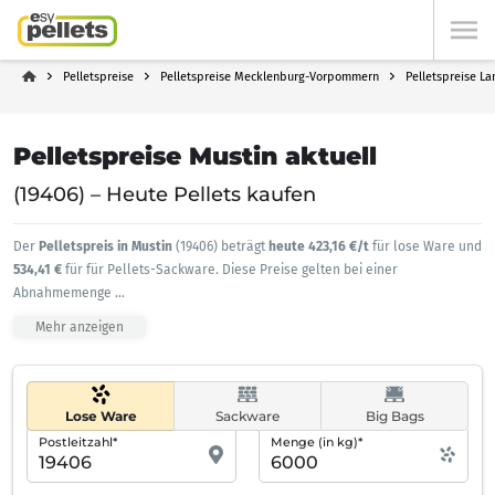
Pelletspreise
Pelletspreise Mecklenburg-Vorpommern
Pelletspreise L
Pelletspreise Mustin aktuell
(19406) – Heute Pellets kaufen
Der
Pelletspreis in Mustin
(19406) beträgt
heute 423,16 €/t
für lose Ware und
534,41 €
für für Pellets-Sackware. Diese Preise gelten bei einer
Abnahmemenge
...
Mehr anzeigen
Lose Ware
Sackware
Big Bags
Postleitzahl*
Menge (in kg)*