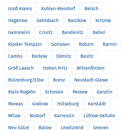
Groß Krams
Kuhlen-Wendorf
Belsch
Hagenow
Gehlsbach
Banzkow
Kritzow
Gammelin
Crivitz
Bandenitz
Dabel
Kloster Tempzin
Gorlosen
Bobzin
Barnin
Cambs
Borkow
Dömitz
Besitz
Groß Laasch
Hohen Pritz
Wittenförden
Boizenburg/Elbe
Brenz
Neustadt-Glewe
Klein Rogahn
Schossin
Passow
Ganzlin
Moraas
Grabow
Hülseburg
Karstädt
Milow
Nostorf
Karrenzin
Lüttow-Valluhn
Neu Gülze
Balow
Lewitzrand
Gneven