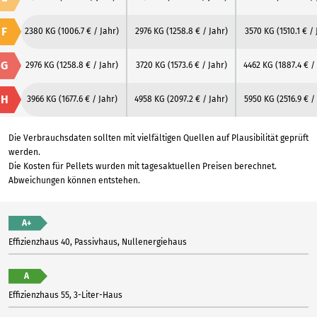
F
2380 KG
(1006.7 € / Jahr)
2976 KG
(1258.8 € / Jahr)
3570 KG
(1510.1 € /
G
2976 KG
(1258.8 € / Jahr)
3720 KG
(1573.6 € / Jahr)
4462 KG
(1887.4 € /
H
3966 KG
(1677.6 € / Jahr)
4958 KG
(2097.2 € / Jahr)
5950 KG
(2516.9 € /
Die Verbrauchsdaten sollten mit vielfältigen Quellen auf Plausibilität geprüft
werden.
Die Kosten für Pellets wurden mit tagesaktuellen Preisen berechnet.
Abweichungen können entstehen.
A+
Effizienzhaus 40, Passivhaus, Nullenergiehaus
A
Effizienzhaus 55, 3-Liter-Haus