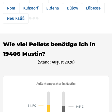
Rom
Kuhstorf
Eldena
Bülow
Lübesse
Neu Kaliß
Wie viel Pellets benötige ich in
19406 Mustin?
(Stand: August 2026)
Außentemperatur in Mustin:
11,1°C
9,6°C