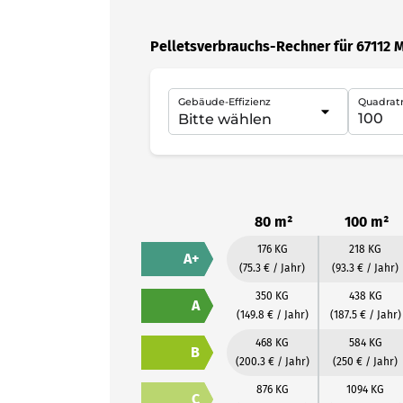
Pelletsverbrauchs-Rechner für 67112 
Gebäude-Effizienz
Quadrat
80 m²
100 m²
176 KG
218 KG
A+
(75.3 € / Jahr)
(93.3 € / Jahr)
350 KG
438 KG
A
(149.8 € / Jahr)
(187.5 € / Jahr)
468 KG
584 KG
B
(200.3 € / Jahr)
(250 € / Jahr)
876 KG
1094 KG
C