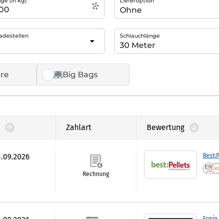
e (in kg)*
Lieferoption
adestellen
Schlauchlänge
re
Big Bags
Zahlart
Bewertung
4.09.2026
Best:P
Rechnung
Erwin