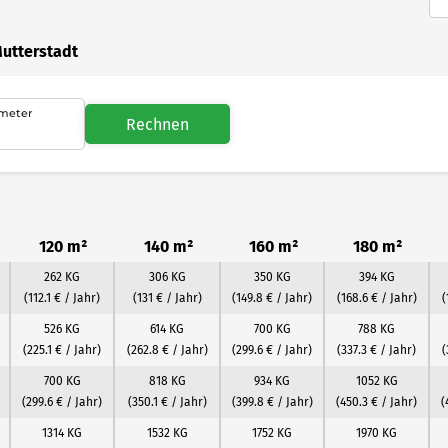
Mutterstadt
meter
Rechnen
120 m²
140 m²
160 m²
180 m²
262 KG
306 KG
350 KG
394 KG
(112.1 € / Jahr)
(131 € / Jahr)
(149.8 € / Jahr)
(168.6 € / Jahr)
(
526 KG
614 KG
700 KG
788 KG
(225.1 € / Jahr)
(262.8 € / Jahr)
(299.6 € / Jahr)
(337.3 € / Jahr)
(
700 KG
818 KG
934 KG
1052 KG
(299.6 € / Jahr)
(350.1 € / Jahr)
(399.8 € / Jahr)
(450.3 € / Jahr)
(
1314 KG
1532 KG
1752 KG
1970 KG