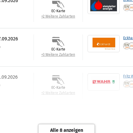
4.09.2026
EC-Karte
+2 Weitere Zahlarten
7.09.2026
Eckha
)
EC-Karte
+3 Weitere Zahlarten
1.09.2026
Fritz 
)
EC-Karte
+2 Weitere Zahlarten
1.09.2026
Klug 
)
EC-Karte
Alle 8 anzeigen
+2 Weitere Zahlarten