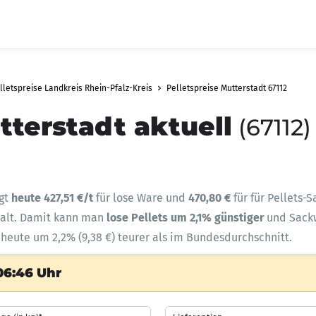
lletspreise Landkreis Rhein-Pfalz-Kreis
Pelletspreise Mutterstadt 67112
tterstadt aktuell
(67112)
ägt
heute 427,51 €/t
für lose Ware und
470,80 €
für für Pellets-
halt. Damit kann man
lose Pellets um 2,1% günstiger
und Sac
d heute um 2,2% (9,38 €) teurer als im Bundesdurchschnitt.
06:46 Uhr