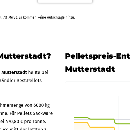
kl. 7% MwSt. Es kommen keine Aufschläge hinzu.
1.09.2026
BWW E
)
EC-Karte
+2 Weitere Zahlarten
Mutterstadt?
Pelletspreis-En
1.09.2026
Stolc
)
Mutterstadt
EC-Karte
n Mutterstadt
heute bei
+2 Weitere Zahlarten
ändler Best:Pellets
8.09.2026
Tiltm
bnahmemenge von 6000 kg
Rechnung
+1 Weitere Zahlarten
onne. Für Pellets Sackware
RAL
ei 470,80 € pro Tonne.
hschnitt der letzten 7