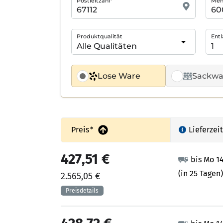
Postleitzahl*
Meng
Produktqualität
Entl
Lose Ware
Sackwa
Preis
*
Lieferzeit
427,51 €
bis Mo 1
(in 25 Tagen)
2.565,05 €