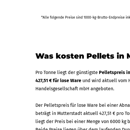
440,12 €
*Alle folgende Preise sind 1000-kg-Brutto-Endpreise in
bis Mo 2
(in 30 Tagen
2.640,74 €
Was kosten Pellets in 
440,12 €
bis Mo 2
(in 30 Tagen
2.640,74 €
Pro Tonne liegt der günstigste
Pelletspreis i
427,51 € für lose Ware
und wird aktuell vom H
Handelsgesellschaft mbH angeboten.
458,23 €
bis Mo 2
(in 35 Tagen)
2.749,37 €
Der Pelletspreis für lose Ware bei einer A
beträgt in Mutterstadt aktuell 427,51 € pro T
liegt der Preis bei einer Menge von 6000 kg b
Beide Preise liegen über dem laufenden Durc