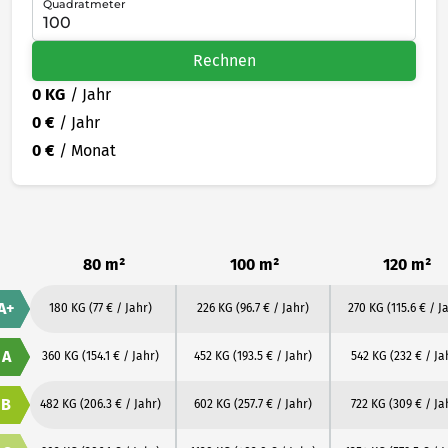
Quadratmeter
Rechnen
0 KG
/ Jahr
0 €
/ Jahr
0 €
/ Monat
80 m²
100 m²
120 m²
A+
180 KG
(77 € / Jahr)
226 KG
(96.7 € / Jahr)
270 KG
(115.6 € / J
A
360 KG
(154.1 € / Jahr)
452 KG
(193.5 € / Jahr)
542 KG
(232 € / Ja
B
482 KG
(206.3 € / Jahr)
602 KG
(257.7 € / Jahr)
722 KG
(309 € / Ja