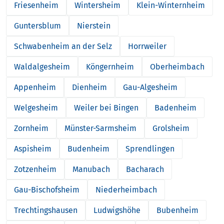
Friesenheim
Wintersheim
Klein-Winternheim
Guntersblum
Nierstein
Schwabenheim an der Selz
Horrweiler
Waldalgesheim
Köngernheim
Oberheimbach
Appenheim
Dienheim
Gau-Algesheim
Welgesheim
Weiler bei Bingen
Badenheim
Zornheim
Münster-Sarmsheim
Grolsheim
Aspisheim
Budenheim
Sprendlingen
Zotzenheim
Manubach
Bacharach
Gau-Bischofsheim
Niederheimbach
Trechtingshausen
Ludwigshöhe
Bubenheim