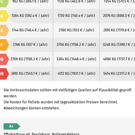
C
902 KG
(386.1 € / Jahr)
1128 KG
(482.8 € / Jahr)
1354 KG
(579.5 € / J
D
1384 KG
(592.4 € / Jahr)
1730 KG
(740.4 € / Jahr)
2076 KG
(888.5 € / 
E
1744 KG
(746.4 € / Jahr)
2180 KG
(933 € / Jahr)
2616 KG
(1119.6 € / 
F
2166 KG
(927 € / Jahr)
2706 KG
(1158.2 € / Jahr)
3248 KG
(1390.1 € / 
G
2706 KG
(1158.2 € / Jahr)
3384 KG
(1448.4 € / Jahr)
4060 KG
(1737.7 € / 
H
3610 KG
(1545.1 € / Jahr)
4512 KG
(1931.1 € / Jahr)
5414 KG
(2317.2 € / 
Die Verbrauchsdaten sollten mit vielfältigen Quellen auf Plausibilität geprüft
werden.
Die Kosten für Pellets wurden mit tagesaktuellen Preisen berechnet.
Abweichungen können entstehen.
A+
Effizienzhaus 40, Passivhaus, Nullenergiehaus