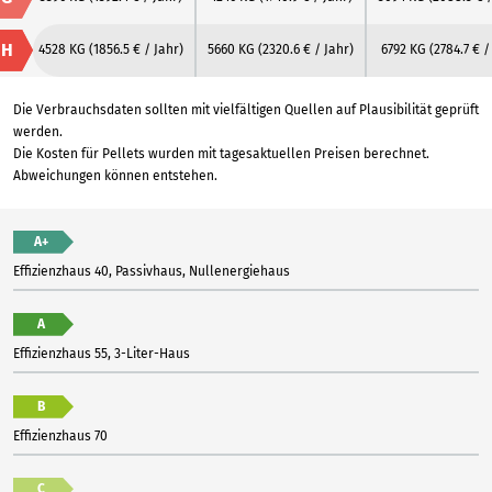
H
4528 KG
(1856.5 € / Jahr)
5660 KG
(2320.6 € / Jahr)
6792 KG
(2784.7 € /
Die Verbrauchsdaten sollten mit vielfältigen Quellen auf Plausibilität geprüft
werden.
Die Kosten für Pellets wurden mit tagesaktuellen Preisen berechnet.
Abweichungen können entstehen.
A+
Effizienzhaus 40, Passivhaus, Nullenergiehaus
A
Effizienzhaus 55, 3-Liter-Haus
B
Effizienzhaus 70
C