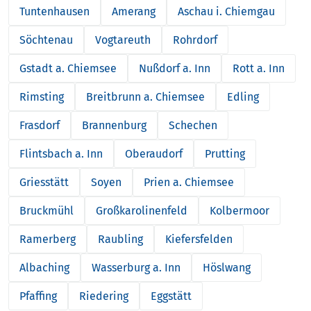
Tuntenhausen
Amerang
Aschau i. Chiemgau
Söchtenau
Vogtareuth
Rohrdorf
Gstadt a. Chiemsee
Nußdorf a. Inn
Rott a. Inn
Rimsting
Breitbrunn a. Chiemsee
Edling
Frasdorf
Brannenburg
Schechen
Flintsbach a. Inn
Oberaudorf
Prutting
Griesstätt
Soyen
Prien a. Chiemsee
Bruckmühl
Großkarolinenfeld
Kolbermoor
Ramerberg
Raubling
Kiefersfelden
Albaching
Wasserburg a. Inn
Höslwang
Pfaffing
Riedering
Eggstätt