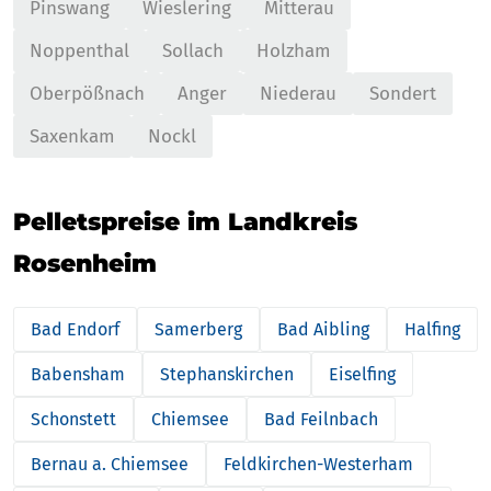
Pinswang
Wieslering
Mitterau
Noppenthal
Sollach
Holzham
Oberpößnach
Anger
Niederau
Sondert
Saxenkam
Nockl
Pelletspreise im Landkreis
Rosenheim
Bad Endorf
Samerberg
Bad Aibling
Halfing
Babensham
Stephanskirchen
Eiselfing
Schonstett
Chiemsee
Bad Feilnbach
Bernau a. Chiemsee
Feldkirchen-Westerham