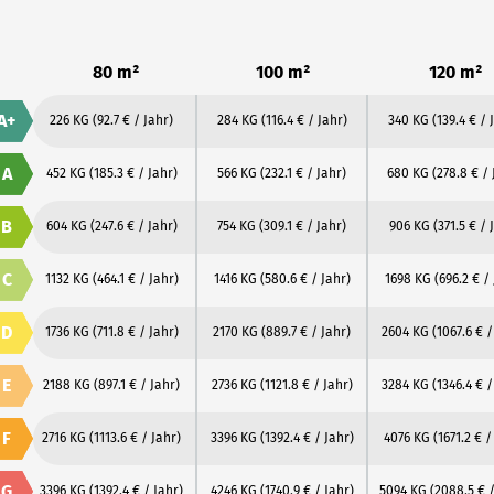
80 m²
100 m²
120 m²
A+
226 KG
(92.7 € / Jahr)
284 KG
(116.4 € / Jahr)
340 KG
(139.4 € / 
A
452 KG
(185.3 € / Jahr)
566 KG
(232.1 € / Jahr)
680 KG
(278.8 € / 
B
604 KG
(247.6 € / Jahr)
754 KG
(309.1 € / Jahr)
906 KG
(371.5 € / 
C
1132 KG
(464.1 € / Jahr)
1416 KG
(580.6 € / Jahr)
1698 KG
(696.2 € /
D
1736 KG
(711.8 € / Jahr)
2170 KG
(889.7 € / Jahr)
2604 KG
(1067.6 € /
E
2188 KG
(897.1 € / Jahr)
2736 KG
(1121.8 € / Jahr)
3284 KG
(1346.4 € /
F
2716 KG
(1113.6 € / Jahr)
3396 KG
(1392.4 € / Jahr)
4076 KG
(1671.2 € /
G
3396 KG
(1392.4 € / Jahr)
4246 KG
(1740.9 € / Jahr)
5094 KG
(2088.5 € /