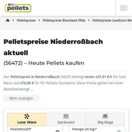
Pelletspreise
Pelletspreise Rheinland-Pfalz
Pelletspreise Landkreis We
Pelletspreise Niederroßbach
aktuell
(56472) – Heute Pellets kaufen
Der
Pelletspreis in Niederroßbach
(56472) beträgt
heute 407,91 €/t
für lose
Ware und
470,80 €
für für Pellets-Sackware. Diese Preise gelten bei einer
Abnahmemenge
...
Mehr anzeigen
Lose Ware
Sackware
Big Bags
Postleitzahl*
Menge (in kg)*