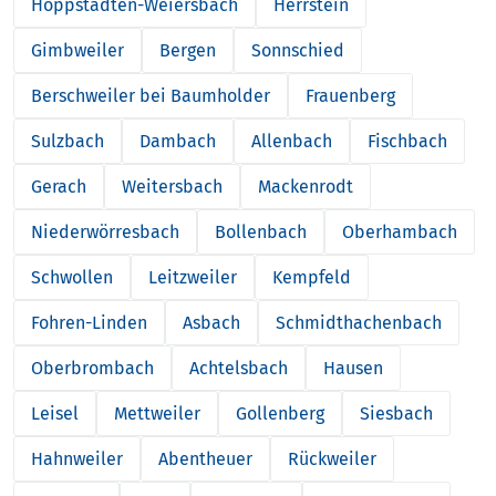
Hoppstädten-Weiersbach
Herrstein
Gimbweiler
Bergen
Sonnschied
Berschweiler bei Baumholder
Frauenberg
Sulzbach
Dambach
Allenbach
Fischbach
Gerach
Weitersbach
Mackenrodt
Niederwörresbach
Bollenbach
Oberhambach
Schwollen
Leitzweiler
Kempfeld
Fohren-Linden
Asbach
Schmidthachenbach
Oberbrombach
Achtelsbach
Hausen
Leisel
Mettweiler
Gollenberg
Siesbach
Hahnweiler
Abentheuer
Rückweiler