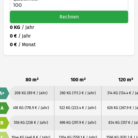
Rechnen
0 KG
/ Jahr
0 €
/ Jahr
0 €
/ Monat
80 m²
100 m²
120 m²
A+
208 KG
(89 € / Jahr)
260 KG
(111.3 € / Jahr)
314 KG
(134.4 € / J
A
418 KG
(178.9 € / Jahr)
522 KG
(223.4 € / Jahr)
626 KG
(267.9 € / J
B
556 KG
(238 € / Jahr)
696 KG
(297.9 € / Jahr)
834 KG
(357 € / Ja
C
1044 KG
(446.8 € / Jahr)
1304 KG
(558.1 € / Jahr)
1566 KG
(670.2 € / 