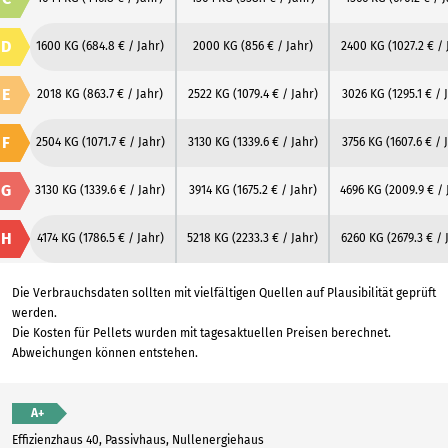
D
1600 KG
(684.8 € / Jahr)
2000 KG
(856 € / Jahr)
2400 KG
(1027.2 € / 
E
2018 KG
(863.7 € / Jahr)
2522 KG
(1079.4 € / Jahr)
3026 KG
(1295.1 € / 
F
2504 KG
(1071.7 € / Jahr)
3130 KG
(1339.6 € / Jahr)
3756 KG
(1607.6 € / 
G
3130 KG
(1339.6 € / Jahr)
3914 KG
(1675.2 € / Jahr)
4696 KG
(2009.9 € / 
H
4174 KG
(1786.5 € / Jahr)
5218 KG
(2233.3 € / Jahr)
6260 KG
(2679.3 € / 
Die Verbrauchsdaten sollten mit vielfältigen Quellen auf Plausibilität geprüft
werden.
Die Kosten für Pellets wurden mit tagesaktuellen Preisen berechnet.
Abweichungen können entstehen.
A+
Effizienzhaus 40, Passivhaus, Nullenergiehaus