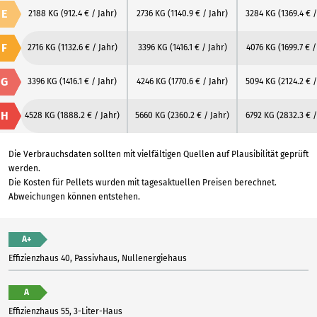
E
2188 KG
(912.4 € / Jahr)
2736 KG
(1140.9 € / Jahr)
3284 KG
(1369.4 € /
F
2716 KG
(1132.6 € / Jahr)
3396 KG
(1416.1 € / Jahr)
4076 KG
(1699.7 € /
G
3396 KG
(1416.1 € / Jahr)
4246 KG
(1770.6 € / Jahr)
5094 KG
(2124.2 € /
H
4528 KG
(1888.2 € / Jahr)
5660 KG
(2360.2 € / Jahr)
6792 KG
(2832.3 € /
Die Verbrauchsdaten sollten mit vielfältigen Quellen auf Plausibilität geprüft
werden.
Die Kosten für Pellets wurden mit tagesaktuellen Preisen berechnet.
Abweichungen können entstehen.
A+
Effizienzhaus 40, Passivhaus, Nullenergiehaus
A
Effizienzhaus 55, 3-Liter-Haus