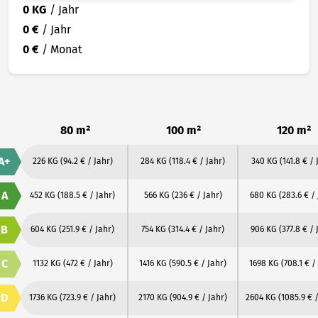
0 KG
/ Jahr
0 €
/ Jahr
0 €
/ Monat
80 m²
100 m²
120 m²
A+
226 KG
(94.2 € / Jahr)
284 KG
(118.4 € / Jahr)
340 KG
(141.8 € / 
A
452 KG
(188.5 € / Jahr)
566 KG
(236 € / Jahr)
680 KG
(283.6 € /
B
604 KG
(251.9 € / Jahr)
754 KG
(314.4 € / Jahr)
906 KG
(377.8 € / 
C
1132 KG
(472 € / Jahr)
1416 KG
(590.5 € / Jahr)
1698 KG
(708.1 € /
D
1736 KG
(723.9 € / Jahr)
2170 KG
(904.9 € / Jahr)
2604 KG
(1085.9 € 