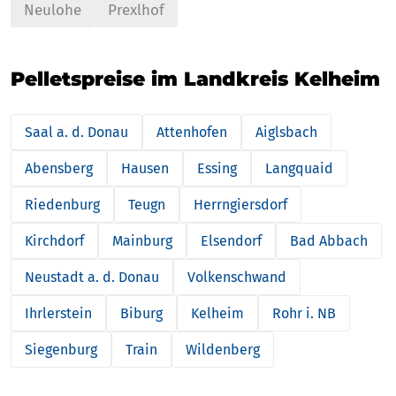
Neulohe
Prexlhof
Pelletspreise im Landkreis Kelheim
Saal a. d. Donau
Attenhofen
Aiglsbach
Abensberg
Hausen
Essing
Langquaid
Riedenburg
Teugn
Herrngiersdorf
Kirchdorf
Mainburg
Elsendorf
Bad Abbach
Neustadt a. d. Donau
Volkenschwand
Ihrlerstein
Biburg
Kelheim
Rohr i. NB
Siegenburg
Train
Wildenberg