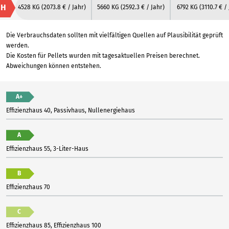
H
4528 KG
(2073.8 € / Jahr)
5660 KG
(2592.3 € / Jahr)
6792 KG
(3110.7 € /
Die Verbrauchsdaten sollten mit vielfältigen Quellen auf Plausibilität geprüft
werden.
Die Kosten für Pellets wurden mit tagesaktuellen Preisen berechnet.
Abweichungen können entstehen.
A+
Effizienzhaus 40, Passivhaus, Nullenergiehaus
A
Effizienzhaus 55, 3-Liter-Haus
B
Effizienzhaus 70
C
Effizienzhaus 85, Effizienzhaus 100