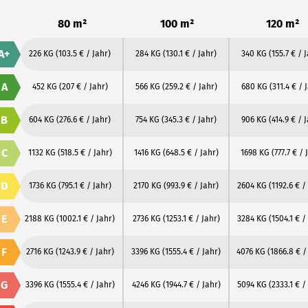
80 m²
100 m²
120 m²
A+
226 KG
(103.5 € / Jahr)
284 KG
(130.1 € / Jahr)
340 KG
(155.7 € / 
A
452 KG
(207 € / Jahr)
566 KG
(259.2 € / Jahr)
680 KG
(311.4 € / 
B
604 KG
(276.6 € / Jahr)
754 KG
(345.3 € / Jahr)
906 KG
(414.9 € / 
C
1132 KG
(518.5 € / Jahr)
1416 KG
(648.5 € / Jahr)
1698 KG
(777.7 € / 
D
1736 KG
(795.1 € / Jahr)
2170 KG
(993.9 € / Jahr)
2604 KG
(1192.6 € /
E
2188 KG
(1002.1 € / Jahr)
2736 KG
(1253.1 € / Jahr)
3284 KG
(1504.1 € /
F
2716 KG
(1243.9 € / Jahr)
3396 KG
(1555.4 € / Jahr)
4076 KG
(1866.8 € /
G
3396 KG
(1555.4 € / Jahr)
4246 KG
(1944.7 € / Jahr)
5094 KG
(2333.1 € /