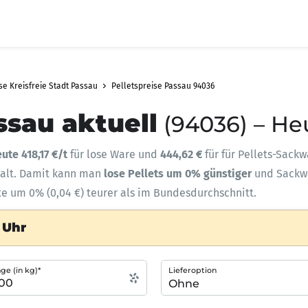
se Kreisfreie Stadt Passau
Pelletspreise Passau 94036
ssau aktuell
(94036) – He
ute 418,17 €/t
für lose Ware und
444,62 €
für für Pellets-Sackw
halt. Damit kann man
lose Pellets um 0% günstiger
und Sack
te um 0% (0,04 €) teurer als im Bundesdurchschnitt.
 Uhr
e (in kg)*
Lieferoption