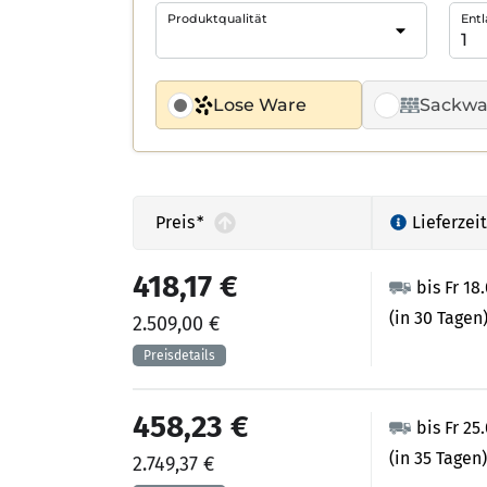
Produktqualität
Entl
Lose Ware
Sackwa
Preis
*
Lieferzeit
418,17 €
bis Fr 18
(in 30 Tagen
2.509,00 €
458,23 €
bis Fr 25
(in 35 Tagen)
2.749,37 €