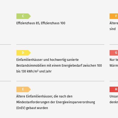
C
F
Effizienzhaus 85, Effizienzhaus 100
Älter
sind
D
G
Einfamilienhäuser und hochwertig sanierte
Nur t
Bestandsimmobilien mit einem Energiebedarf zwischen 100
Wärme
bis 130 kWh/m² und Jahr
E
H
Ältere Einfamilienhäuser, die nach den
Unsan
Mindestanforderungen der Energieeinsparverordnung
denkm
(EnEV) gebaut wurden