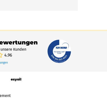
Bewertungen
 unsere Kunden
4.96
tungen
esyoil
gement