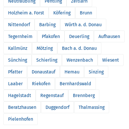
Neutraubling
Pentling
Zeitlarn
Holzheim a. Forst
Köfering
Brunn
Nittendorf
Barbing
Wörth a. d. Donau
Tegernheim
Pfakofen
Deuerling
Aufhausen
Kallmünz
Mötzing
Bach a. d. Donau
Sünching
Schierling
Wenzenbach
Wiesent
Pfatter
Donaustauf
Hemau
Sinzing
Laaber
Riekofen
Bernhardswald
Hagelstadt
Regenstauf
Brennberg
Beratzhausen
Duggendorf
Thalmassing
Pielenhofen