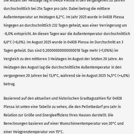
Die Anzahl der Heiztage lag in 04928 Plessa in den vergangenen 20 Jahren
durchschnittlich bei 254 Tagen pro Jahr. Dabei betrug die mittlere
Außentemperatur an Heiztagen 6,2°C. Im Jahr 2025 wurde in 04928 Plessa
hingegen an durchschnittlich 232 Tagen geheizt, was einer Verringerung um
-8,0% entspricht. An diesen Tagen war die Außentemperatur durchschnittlich
6,6°C (+6,0%). Im August 2025 wurde in 04928 Plessa im Durchschnitt an 3
Tagen geheizt. Das sind 0.20000000000000018 Tage mehr (+7,0%%) im
Vergleich zu den mittleren 3 Heiztagen im August der letzten 20 Jahre. An
Heiztagen des August lag die durchschnittliche Außentemperatur in den
vergangenen 20 Jahren bei 13,9°C, während sie im August 2025 14,5°C (+4,0%)
betrug.
Basierend auf den aktuellen und historischen Gradtagszahlen für 04928
Plessa ist unten eine Tabelle zu sehen, die den Pelletbedarf pro Jahr in
Relation zur Größe und Energieeffizienz Ihres Hauses darstellt. Die
Berechnungen basieren auf einer Wunschinnentemperatur von 20°C und
einer Heizgrenztemperatur von 15°C.