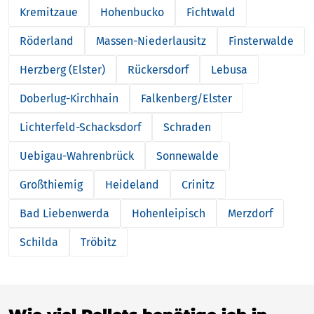
Kremitzaue
Hohenbucko
Fichtwald
Röderland
Massen-Niederlausitz
Finsterwalde
Herzberg (Elster)
Rückersdorf
Lebusa
Doberlug-Kirchhain
Falkenberg/Elster
Lichterfeld-Schacksdorf
Schraden
Uebigau-Wahrenbrück
Sonnewalde
Großthiemig
Heideland
Crinitz
Bad Liebenwerda
Hohenleipisch
Merzdorf
Schilda
Tröbitz