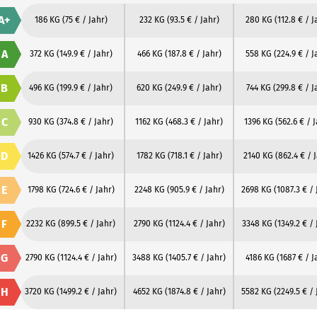
A+
186 KG
(75 € / Jahr)
232 KG
(93.5 € / Jahr)
280 KG
(112.8 € / J
A
372 KG
(149.9 € / Jahr)
466 KG
(187.8 € / Jahr)
558 KG
(224.9 € / J
B
496 KG
(199.9 € / Jahr)
620 KG
(249.9 € / Jahr)
744 KG
(299.8 € / J
C
930 KG
(374.8 € / Jahr)
1162 KG
(468.3 € / Jahr)
1396 KG
(562.6 € / 
D
1426 KG
(574.7 € / Jahr)
1782 KG
(718.1 € / Jahr)
2140 KG
(862.4 € / 
E
1798 KG
(724.6 € / Jahr)
2248 KG
(905.9 € / Jahr)
2698 KG
(1087.3 € / 
F
2232 KG
(899.5 € / Jahr)
2790 KG
(1124.4 € / Jahr)
3348 KG
(1349.2 € / 
G
2790 KG
(1124.4 € / Jahr)
3488 KG
(1405.7 € / Jahr)
4186 KG
(1687 € / J
H
3720 KG
(1499.2 € / Jahr)
4652 KG
(1874.8 € / Jahr)
5582 KG
(2249.5 € / 