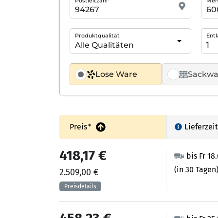
Postleitzahl*
Meng
Produktqualität
Entl
Lose Ware
Sackwa
Preis
*
Lieferzeit
418,17 €
bis Fr 18
(in 30 Tagen
2.509,00 €