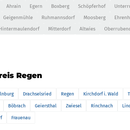
Ahrain
Egern
Boxberg
Schöpferhof
Unterr
Geigenmühle
Ruhmannsdorf
Moosberg
Ehrenh
Hintermaulendorf
Mitterdorf
Altwies
Oberruben
reis Regen
llnburg
Drachselsried
Regen
Kirchdorf i. Wald
T
Böbrach
Geiersthal
Zwiesel
Rinchnach
Lin
f
Frauenau