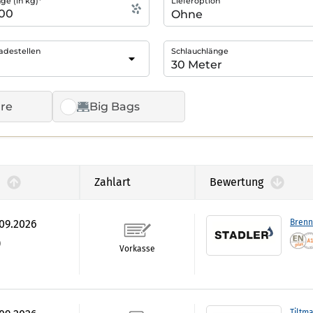
e (in kg)*
Lieferoption
adestellen
Schlauchlänge
re
Big Bags
Zahlart
Bewertung
.09.2026
Brenn
)
Vorkasse
Tiltm