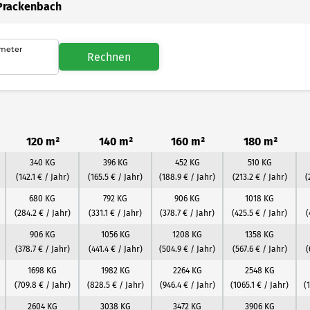
 Prackenbach
meter
Rechnen
120 m²
140 m²
160 m²
180 m²
340 KG
396 KG
452 KG
510 KG
(142.1 € / Jahr)
(165.5 € / Jahr)
(188.9 € / Jahr)
(213.2 € / Jahr)
(
680 KG
792 KG
906 KG
1018 KG
(284.2 € / Jahr)
(331.1 € / Jahr)
(378.7 € / Jahr)
(425.5 € / Jahr)
(
906 KG
1056 KG
1208 KG
1358 KG
(378.7 € / Jahr)
(441.4 € / Jahr)
(504.9 € / Jahr)
(567.6 € / Jahr)
(
1698 KG
1982 KG
2264 KG
2548 KG
(709.8 € / Jahr)
(828.5 € / Jahr)
(946.4 € / Jahr)
(1065.1 € / Jahr)
(
2604 KG
3038 KG
3472 KG
3906 KG