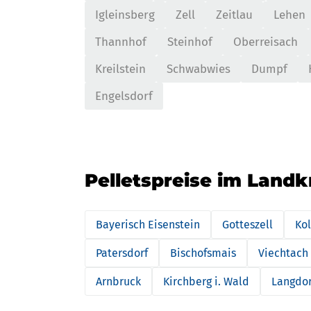
Igleinsberg
Zell
Zeitlau
Lehen
Thannhof
Steinhof
Oberreisach
Kreilstein
Schwabwies
Dumpf
Engelsdorf
Pelletspreise im Landk
Bayerisch Eisenstein
Gotteszell
Ko
Patersdorf
Bischofsmais
Viechtach
Arnbruck
Kirchberg i. Wald
Langdor