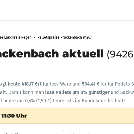
ise Landkreis Regen
Pelletspreise Prackenbach 94267
rackenbach aktuell
(9426
rägt
heute 418,17 €/t
für lose Ware und
534,41 €
für für Pellets
halt. Damit kann man
lose Pellets um 0% günstiger
und Sack
d heute um 0,4% (1,50 €) teurer als im Bundesdurchschnitt.
11:30 Uhr