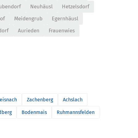
ubendorf
Neuhäusl
Hetzelsdorf
of
Meidengrub
Egernhäusl
dorf
Aurieden
Frauenwies
eisnach
Zachenberg
Achslach
dberg
Bodenmais
Ruhmannsfelden