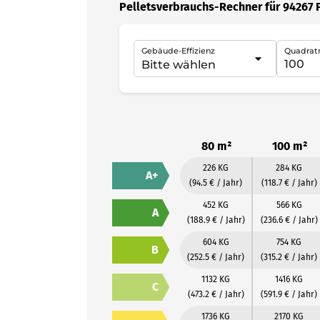
Pelletsverbrauchs-Rechner für 94267
Gebäude-Effizienz
Quadrat
80 m²
100 m²
226 KG
284 KG
A+
(94.5 € / Jahr)
(118.7 € / Jahr)
452 KG
566 KG
A
(188.9 € / Jahr)
(236.6 € / Jahr)
604 KG
754 KG
B
(252.5 € / Jahr)
(315.2 € / Jahr)
1132 KG
1416 KG
C
(473.2 € / Jahr)
(591.9 € / Jahr)
1736 KG
2170 KG