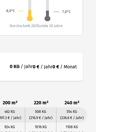
8,0°C
7,0°C
Durchschnitt 2025
Letzte 20 Jahre
0 KG
/ Jahr
0 €
/ Jahr
0 €
/ Monat
200 m²
220 m²
240 m²
462 KG
508 KG
554 KG
197.3 € / Jahr)
(216.9 € / Jahr)
(236.6 € / Jahr)
924 KG
1016 KG
1108 KG