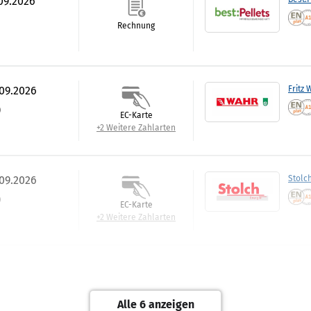
.09.2026
Rechnung
.09.2026
Fritz 
)
EC-Karte
+2 Weitere Zahlarten
.09.2026
Stolc
)
EC-Karte
+2 Weitere Zahlarten
.09.2026
BWW E
)
EC-Karte
Alle 6 anzeigen
+2 Weitere Zahlarten