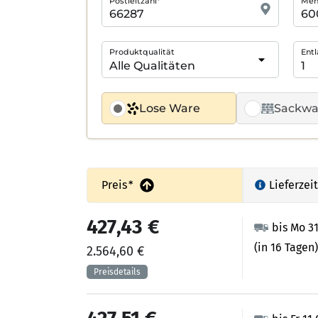
Postleitzahl*
Meng
Produktqualität
Entl
Lose Ware
Sackwa
Preis
*
Lieferzeit
427,43 €
bis Mo 3
(in 16 Tagen)
2.564,60 €