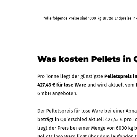
458,23 €
*Alle folgende Preise sind 1000-kg-Brutto-Endpreise in
bis Fr 25
(in 35 Tagen)
2.749,37 €
Was kosten Pellets in 
Pro Tonne liegt der günstigste
Pelletspreis i
427,43 € für lose Ware
und wird aktuell vom 
GmbH angeboten.
Der Pelletspreis für lose Ware bei einer A
beträgt in Quierschied aktuell 427,43 € pro T
liegt der Preis bei einer Menge von 6000 kg b
Pellets lose Ware liegt über dem laufenden D