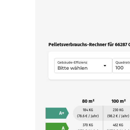
Pelletsverbrauchs-Rechner für 66287 
Gebäude-Effizienz
Quadrat
80 m²
100 m²
184 KG
230 KG
A+
(78.6 € / Jahr)
(98.2 € / Jahr)
370 KG
462 KG
A