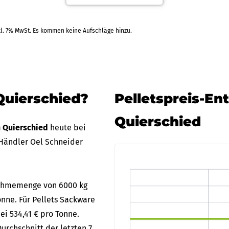
kl. 7% MwSt. Es kommen keine Aufschläge hinzu.
.09.2026
Tiltm
Rechnung
+1 Weitere Zahlarten
RAL
Quierschied?
Pelletspreis-En
Quierschied
n Quierschied
heute bei
Händler Oel Schneider
bnahmemenge von 6000 kg
onne. Für Pellets Sackware
ei 534,41 € pro Tonne.
urchschnitt der letzten 7