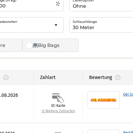
e (in kg)*
Lieferoption
adestellen
Schlauchlänge
re
Big Bags
Zahlart
Bewertung
1.08.2026
Oel S
EC-Karte
+2 Weitere Zahlarten
Best:P