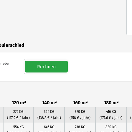
Quierschied
meter
Rechnen
120 m²
140 m²
160 m²
180 m²
276 KG
324 KG
370 KG
416 KG
(117.9 € / Jahr)
(138.3 € / Jahr)
(158 € / Jahr)
(177.6 € / Jahr)
(
554 KG
646 KG
738 KG
830 KG