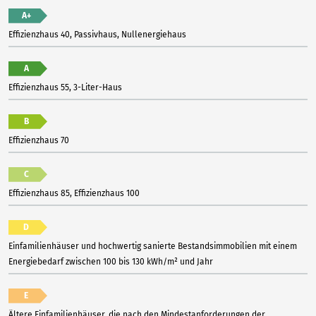
A+
Effizienzhaus 40, Passivhaus, Nullenergiehaus
A
Effizienzhaus 55, 3-Liter-Haus
B
Effizienzhaus 70
C
Effizienzhaus 85, Effizienzhaus 100
D
Einfamilienhäuser und hochwertig sanierte Bestandsimmobilien mit einem
Energiebedarf zwischen 100 bis 130 kWh/m² und Jahr
E
Ältere Einfamilienhäuser, die nach den Mindestanforderungen der