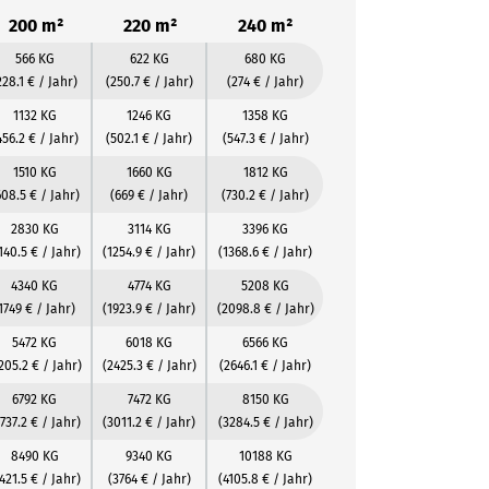
200 m²
220 m²
240 m²
566 KG
622 KG
680 KG
228.1 € / Jahr)
(250.7 € / Jahr)
(274 € / Jahr)
1132 KG
1246 KG
1358 KG
456.2 € / Jahr)
(502.1 € / Jahr)
(547.3 € / Jahr)
1510 KG
1660 KG
1812 KG
608.5 € / Jahr)
(669 € / Jahr)
(730.2 € / Jahr)
2830 KG
3114 KG
3396 KG
140.5 € / Jahr)
(1254.9 € / Jahr)
(1368.6 € / Jahr)
4340 KG
4774 KG
5208 KG
1749 € / Jahr)
(1923.9 € / Jahr)
(2098.8 € / Jahr)
5472 KG
6018 KG
6566 KG
205.2 € / Jahr)
(2425.3 € / Jahr)
(2646.1 € / Jahr)
6792 KG
7472 KG
8150 KG
737.2 € / Jahr)
(3011.2 € / Jahr)
(3284.5 € / Jahr)
8490 KG
9340 KG
10188 KG
421.5 € / Jahr)
(3764 € / Jahr)
(4105.8 € / Jahr)