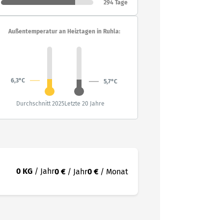
294 Tage
Außentemperatur an Heiztagen in Ruhla:
6,3°C
5,7°C
Durchschnitt 2025
Letzte 20 Jahre
0 KG
/ Jahr
0 €
/ Jahr
0 €
/ Monat