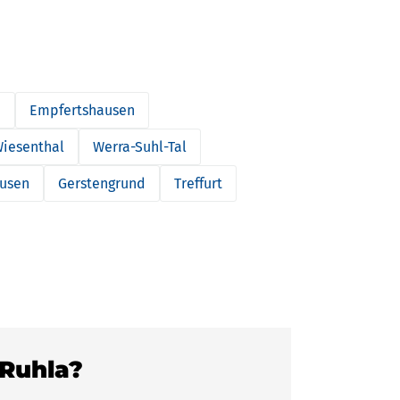
a
Empfertshausen
iesenthal
Werra-Suhl-Tal
ausen
Gerstengrund
Treffurt
 Ruhla?