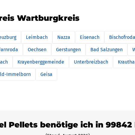
reis Wartburgkreis
euzburg
Leimbach
Nazza
Eisenach
Bischofrod
Farnroda
Oechsen
Gerstungen
Bad Salzungen
W
ach
Krayenberggemeinde
Unterbreizbach
Krauth
eld-Immelborn
Geisa
el Pellets benötige ich in 99842