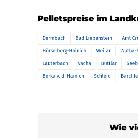
Pelletspreise im Landk
Dermbach
Bad Liebenstein
Amt Cr
Hörselberg-Hainich
Weilar
Wutha-
Lauterbach
Vacha
Buttlar
Seeb
Berka v. d. Hainich
Schleid
Barchf
Wie vi