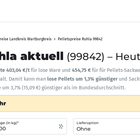
reise Landkreis Wartburgkreis
Pelletspreise Ruhla 99842
hla aktuell
(99842) – Heut
te 403,04 €/t
für lose Ware und
454,75 €
für für Pellets-Sackw
halt. Damit kann man
lose Pellets um 1,3% günstiger
und Sac
e um 3,7% (15,09 €) günstiger als im Bundesdurchschnitt.
hr
e (in kg)*
Lieferoption