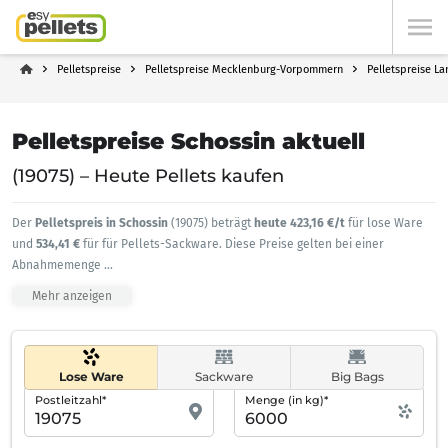
Pelletspreise
Pelletspreise Mecklenburg-Vorpommern
Pelletspreise L
Pelletspreise Schossin aktuell
(19075) – Heute Pellets kaufen
Der
Pelletspreis in Schossin
(19075) beträgt
heute 423,16 €/t
für lose Ware
und
534,41 €
für für Pellets-Sackware. Diese Preise gelten bei einer
Abnahmemenge
...
Mehr anzeigen
Lose Ware
Sackware
Big Bags
Postleitzahl*
Menge (in kg)*