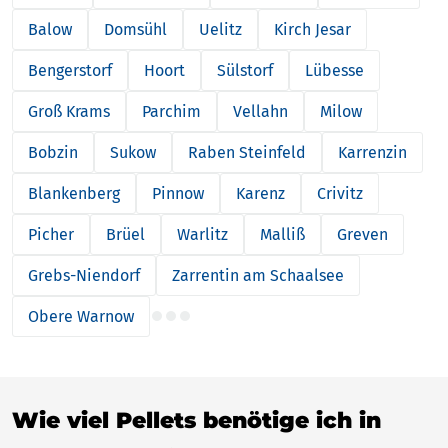
Balow
Domsühl
Uelitz
Kirch Jesar
Bengerstorf
Hoort
Sülstorf
Lübesse
Groß Krams
Parchim
Vellahn
Milow
Bobzin
Sukow
Raben Steinfeld
Karrenzin
Blankenberg
Pinnow
Karenz
Crivitz
Picher
Brüel
Warlitz
Malliß
Greven
Grebs-Niendorf
Zarrentin am Schaalsee
Obere Warnow
Wie viel Pellets benötige ich in