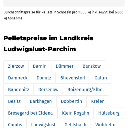
Durchschnittspreise für Pellets in Schossin pro 1.000 kg inkl. MwSt. bei 6.000
kg Abnahme.
Pelletspreise im Landkreis
Ludwigslust-Parchim
Zierzow
Barnin
Dümmer
Banzkow
Dambeck
Dömitz
Blievenstorf
Gallin
Bandenitz
Dersenow
Boizenburg/Elbe
Besitz
Barkhagen
Dobbertin
Kreien
Bresegard bei Eldena
Klein Rogahn
Hülseburg
Cambs
Ludwigslust
Gehlsbach
Wöbbelin