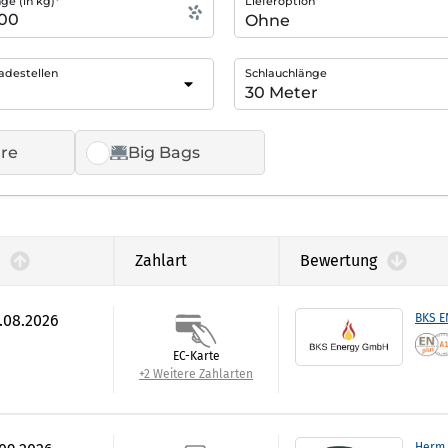
e (in kg)*
Lieferoption
adestellen
Schlauchlänge
re
Big Bags
Zahlart
Bewertung
7.08.2026
BKS 
EC-Karte
+2 Weitere Zahlarten
Herm 