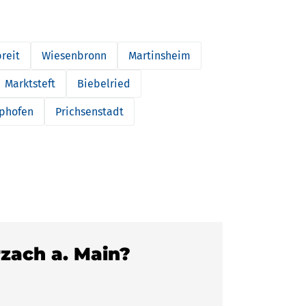
reit
Wiesenbronn
Martinsheim
Marktsteft
Biebelried
Iphofen
Prichsenstadt
rzach a. Main?