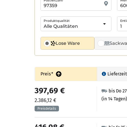
Postleitzahl*
Meng
Produktqualität
Entl
Lose Ware
Sackwa
Preis
*
Lieferzeit
397,69 €
bis Do 2
(in 14 Tagen)
2.386,12 €