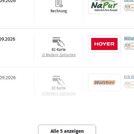
.09.2026
Rechnung
.09.2026
Wilhe
EC-Karte
+2 Weitere Zahlarten
.09.2026
Erik 
EC-Karte
+2 Weitere Zahlarten
.09.2026
Tiltm
Rechnung
Alle 5 anzeigen
+1 Weitere Zahlarten