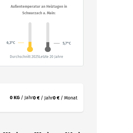
Außentemperatur an Heiztagen in
Schwarzach a. Main:
6,3°C
5,7°C
Durchschnitt 2025
Letzte 20 Jahre
0 KG
/ Jahr
0 €
/ Jahr
0 €
/ Monat