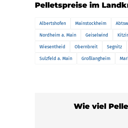
Pelletspreise im Landk
Albertshofen
Mainstockheim
Abtsw
Nordheim a. Main
Geiselwind
Kitz
Wiesentheid
Obernbreit
Segnitz
Sulzfeld a. Main
Großlangheim
Mar
Wie viel Pell