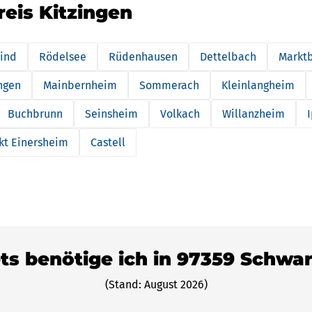
reis Kitzingen
ind
Rödelsee
Rüdenhausen
Dettelbach
Marktb
ingen
Mainbernheim
Sommerach
Kleinlangheim
Buchbrunn
Seinsheim
Volkach
Willanzheim
kt Einersheim
Castell
ets benötige ich in 97359 Schwa
(Stand: August 2026)