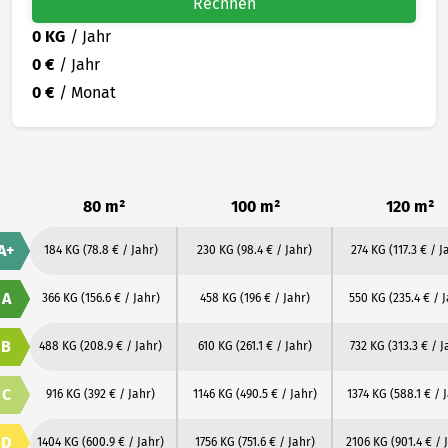
Rechnen
0 KG
/ Jahr
0 €
/ Jahr
0 €
/ Monat
80 m²
100 m²
120 m²
A+
184 KG
(78.8 € / Jahr)
230 KG
(98.4 € / Jahr)
274 KG
(117.3 € / J
A
366 KG
(156.6 € / Jahr)
458 KG
(196 € / Jahr)
550 KG
(235.4 € / 
B
488 KG
(208.9 € / Jahr)
610 KG
(261.1 € / Jahr)
732 KG
(313.3 € / J
C
916 KG
(392 € / Jahr)
1146 KG
(490.5 € / Jahr)
1374 KG
(588.1 € / 
D
1404 KG
(600.9 € / Jahr)
1756 KG
(751.6 € / Jahr)
2106 KG
(901.4 € / 