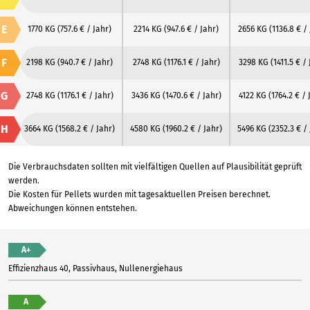
E
1770 KG
(757.6 € / Jahr)
2214 KG
(947.6 € / Jahr)
2656 KG
(1136.8 € /
F
2198 KG
(940.7 € / Jahr)
2748 KG
(1176.1 € / Jahr)
3298 KG
(1411.5 € /
G
2748 KG
(1176.1 € / Jahr)
3436 KG
(1470.6 € / Jahr)
4122 KG
(1764.2 € / 
H
3664 KG
(1568.2 € / Jahr)
4580 KG
(1960.2 € / Jahr)
5496 KG
(2352.3 € /
Die Verbrauchsdaten sollten mit vielfältigen Quellen auf Plausibilität geprüft
werden.
Die Kosten für Pellets wurden mit tagesaktuellen Preisen berechnet.
Abweichungen können entstehen.
A+
Effizienzhaus 40, Passivhaus, Nullenergiehaus
A