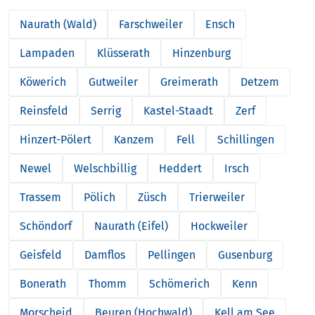
Naurath (Wald)
Farschweiler
Ensch
Lampaden
Klüsserath
Hinzenburg
Köwerich
Gutweiler
Greimerath
Detzem
Reinsfeld
Serrig
Kastel-Staadt
Zerf
Hinzert-Pölert
Kanzem
Fell
Schillingen
Newel
Welschbillig
Heddert
Irsch
Trassem
Pölich
Züsch
Trierweiler
Schöndorf
Naurath (Eifel)
Hockweiler
Geisfeld
Damflos
Pellingen
Gusenburg
Bonerath
Thomm
Schömerich
Kenn
Morscheid
Beuren (Hochwald)
Kell am See