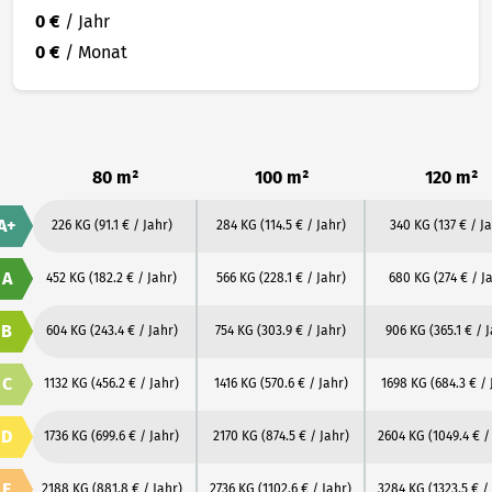
0 €
/ Jahr
0 €
/ Monat
80 m²
100 m²
120 m²
A+
226 KG
(91.1 € / Jahr)
284 KG
(114.5 € / Jahr)
340 KG
(137 € / J
A
452 KG
(182.2 € / Jahr)
566 KG
(228.1 € / Jahr)
680 KG
(274 € / J
B
604 KG
(243.4 € / Jahr)
754 KG
(303.9 € / Jahr)
906 KG
(365.1 € / 
C
1132 KG
(456.2 € / Jahr)
1416 KG
(570.6 € / Jahr)
1698 KG
(684.3 € / 
D
1736 KG
(699.6 € / Jahr)
2170 KG
(874.5 € / Jahr)
2604 KG
(1049.4 € /
E
2188 KG
(881.8 € / Jahr)
2736 KG
(1102.6 € / Jahr)
3284 KG
(1323.5 € /