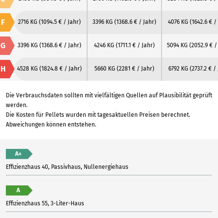
F
2716 KG
(1094.5 € / Jahr)
3396 KG
(1368.6 € / Jahr)
4076 KG
(1642.6 € /
G
3396 KG
(1368.6 € / Jahr)
4246 KG
(1711.1 € / Jahr)
5094 KG
(2052.9 € /
H
4528 KG
(1824.8 € / Jahr)
5660 KG
(2281 € / Jahr)
6792 KG
(2737.2 € /
Die Verbrauchsdaten sollten mit vielfältigen Quellen auf Plausibilität geprüft
werden.
Die Kosten für Pellets wurden mit tagesaktuellen Preisen berechnet.
Abweichungen können entstehen.
A+
Effizienzhaus 40, Passivhaus, Nullenergiehaus
A
Effizienzhaus 55, 3-Liter-Haus