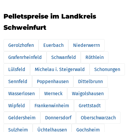
Pelletspreise im Landkreis
Schweinfurt
Gerolzhofen
Euerbach
Niederwerrn
Grafenrheinfeld
Schwanfeld
Röthlein
Lülsfeld
Michelau i. Steigerwald
Schonungen
Sennfeld
Poppenhausen
Dittelbrunn
Wasserlosen
Werneck
Waigolshausen
Wipfeld
Frankenwinheim
Grettstadt
Geldersheim
Donnersdorf
Oberschwarzach
Sulzheim
Üchtelhausen
Gochsheim