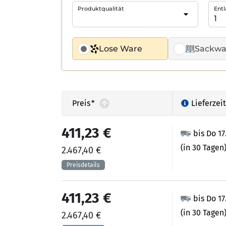
Produktqualität
Entl
Lose Ware
Sackwa
Preis
*
Lieferzeit
411,23 €
bis Do 17
(in 30 Tagen
2.467,40 €
411,23 €
bis Do 17
(in 30 Tagen
2.467,40 €