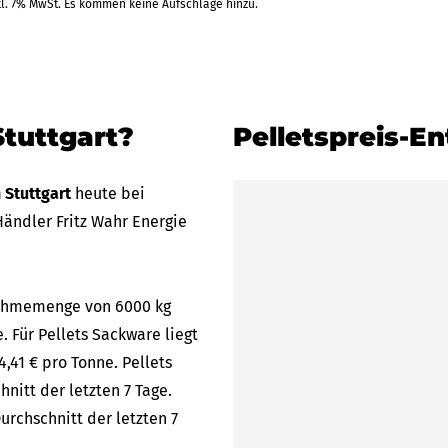
kl. 7% MwSt. Es kommen keine Aufschläge hinzu.
4.09.2026
Tiltm
Rechnung
+1 Weitere Zahlarten
RAL
Stuttgart?
Pelletspreis-En
n Stuttgart
heute bei
ändler Fritz Wahr Energie
bnahmemenge von 6000 kg
e. Für Pellets Sackware liegt
,41 € pro Tonne. Pellets
nitt der letzten 7 Tage.
urchschnitt der letzten 7