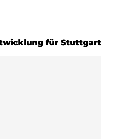
ann Mineraloel
Zur Bestellung
twicklung für Stuttgart