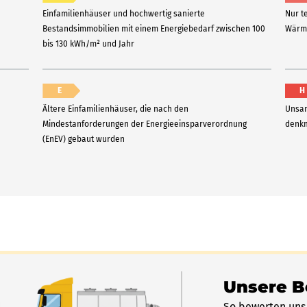
Einfamilienhäuser und hochwertig sanierte
Nur t
Bestandsimmobilien mit einem Energiebedarf zwischen 100
Wärme
bis 130 kWh/m² und Jahr
E
H
Ältere Einfamilienhäuser, die nach den
Unsan
Mindestanforderungen der Energieeinsparverordnung
denkm
(EnEV) gebaut wurden
Unsere 
So bewerten uns