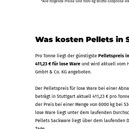
458,23 €
*Alle folgende Preise sind 1000-kg-Brutto-Endpreise in
bis Do 2
(in 35 Tagen)
2.749,37 €
Was kosten Pellets in 
Pro Tonne liegt der günstigste
Pelletspreis i
411,23 € für lose Ware
und wird aktuell vom H
GmbH & Co. KG angeboten.
Der Pelletspreis für lose Ware bei einer A
beträgt in Stuttgart aktuell 411,23 € pro Tonn
der Preis bei einer Menge von 6000 kg bei 534
lose Ware liegt unter dem laufenden Durchsch
Pellets Sackware liegt über dem laufenden D
Tage.