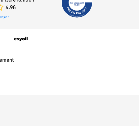
4.96
tungen
esyoil
gement