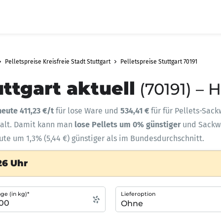
Pelletspreise Kreisfreie Stadt Stuttgart
Pelletspreise Stuttgart 70191
uttgart aktuell
(70191) – 
heute 411,23 €/t
für lose Ware und
534,41 €
für für Pellets-Sack
halt. Damit kann man
lose Pellets um 0% günstiger
und Sack
eute um 1,3% (5,44 €) günstiger als im Bundesdurchschnitt.
26 Uhr
e (in kg)*
Lieferoption