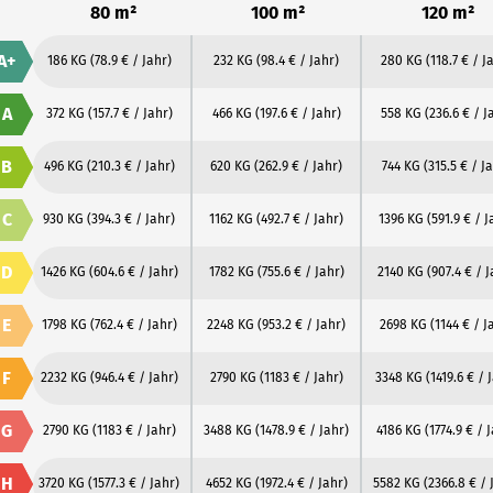
80 m²
100 m²
120 m²
A+
186 KG
(78.9 € / Jahr)
232 KG
(98.4 € / Jahr)
280 KG
(118.7 € / J
A
372 KG
(157.7 € / Jahr)
466 KG
(197.6 € / Jahr)
558 KG
(236.6 € / J
B
496 KG
(210.3 € / Jahr)
620 KG
(262.9 € / Jahr)
744 KG
(315.5 € / J
C
930 KG
(394.3 € / Jahr)
1162 KG
(492.7 € / Jahr)
1396 KG
(591.9 € / J
D
1426 KG
(604.6 € / Jahr)
1782 KG
(755.6 € / Jahr)
2140 KG
(907.4 € / J
E
1798 KG
(762.4 € / Jahr)
2248 KG
(953.2 € / Jahr)
2698 KG
(1144 € / J
F
2232 KG
(946.4 € / Jahr)
2790 KG
(1183 € / Jahr)
3348 KG
(1419.6 € / 
G
2790 KG
(1183 € / Jahr)
3488 KG
(1478.9 € / Jahr)
4186 KG
(1774.9 € / 
H
3720 KG
(1577.3 € / Jahr)
4652 KG
(1972.4 € / Jahr)
5582 KG
(2366.8 € / 