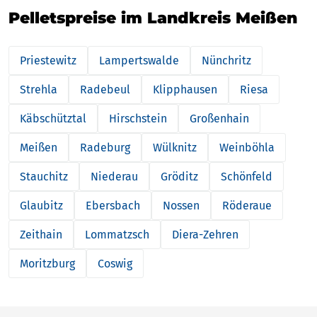
Pelletspreise im Landkreis Meißen
Priestewitz
Lampertswalde
Nünchritz
Strehla
Radebeul
Klipphausen
Riesa
Käbschütztal
Hirschstein
Großenhain
Meißen
Radeburg
Wülknitz
Weinböhla
Stauchitz
Niederau
Gröditz
Schönfeld
Glaubitz
Ebersbach
Nossen
Röderaue
Zeithain
Lommatzsch
Diera-Zehren
Moritzburg
Coswig