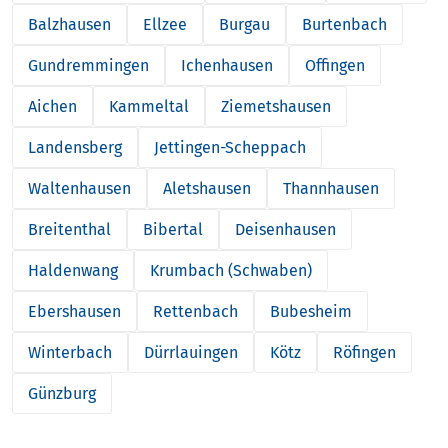
Balzhausen
Ellzee
Burgau
Burtenbach
Gundremmingen
Ichenhausen
Offingen
Aichen
Kammeltal
Ziemetshausen
Landensberg
Jettingen-Scheppach
Waltenhausen
Aletshausen
Thannhausen
Breitenthal
Bibertal
Deisenhausen
Haldenwang
Krumbach (Schwaben)
Ebershausen
Rettenbach
Bubesheim
Winterbach
Dürrlauingen
Kötz
Röfingen
Günzburg