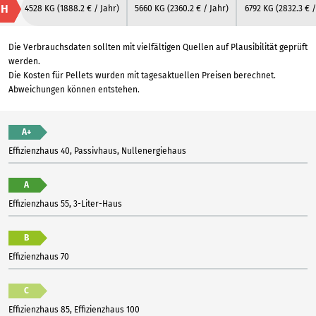
H
4528 KG
(1888.2 € / Jahr)
5660 KG
(2360.2 € / Jahr)
6792 KG
(2832.3 € /
Die Verbrauchsdaten sollten mit vielfältigen Quellen auf Plausibilität geprüft
werden.
Die Kosten für Pellets wurden mit tagesaktuellen Preisen berechnet.
Abweichungen können entstehen.
A+
Effizienzhaus 40, Passivhaus, Nullenergiehaus
A
Effizienzhaus 55, 3-Liter-Haus
B
Effizienzhaus 70
C
Effizienzhaus 85, Effizienzhaus 100