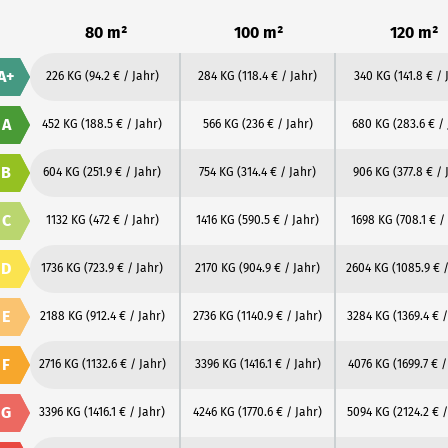
80 m²
100 m²
120 m²
A+
226 KG
(94.2 € / Jahr)
284 KG
(118.4 € / Jahr)
340 KG
(141.8 € / 
A
452 KG
(188.5 € / Jahr)
566 KG
(236 € / Jahr)
680 KG
(283.6 € /
B
604 KG
(251.9 € / Jahr)
754 KG
(314.4 € / Jahr)
906 KG
(377.8 € / 
C
1132 KG
(472 € / Jahr)
1416 KG
(590.5 € / Jahr)
1698 KG
(708.1 € /
D
1736 KG
(723.9 € / Jahr)
2170 KG
(904.9 € / Jahr)
2604 KG
(1085.9 € 
E
2188 KG
(912.4 € / Jahr)
2736 KG
(1140.9 € / Jahr)
3284 KG
(1369.4 € /
F
2716 KG
(1132.6 € / Jahr)
3396 KG
(1416.1 € / Jahr)
4076 KG
(1699.7 € /
G
3396 KG
(1416.1 € / Jahr)
4246 KG
(1770.6 € / Jahr)
5094 KG
(2124.2 € /