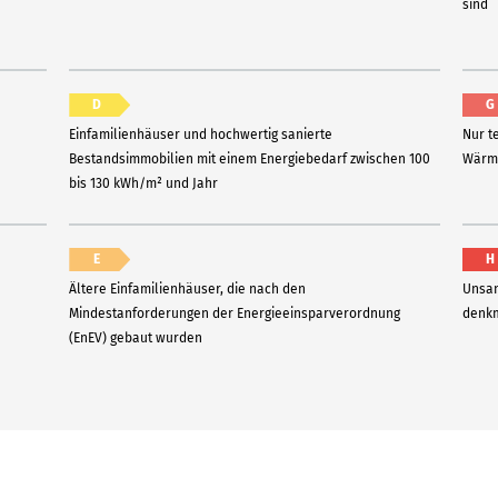
sind
D
G
Einfamilienhäuser und hochwertig sanierte
Nur t
Bestandsimmobilien mit einem Energiebedarf zwischen 100
Wärme
bis 130 kWh/m² und Jahr
E
H
Ältere Einfamilienhäuser, die nach den
Unsan
Mindestanforderungen der Energieeinsparverordnung
denkm
(EnEV) gebaut wurden