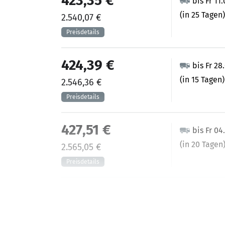
423,35 €
bis Fr 11
(in 25 Tagen)
2.540,07 €
424,39 €
bis Fr 28
(in 15 Tagen)
2.546,36 €
427,51 €
bis Fr 04
(in 20 Tagen
2.565,05 €
458,23 €
bis Fr 25
(in 35 Tagen)
2.749,37 €