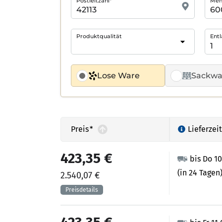
Postleitzahl*
Meng
Produktqualität
Entl
Lose Ware
Sackwa
Preis
*
Lieferzeit
423,35 €
bis Do 1
(in 24 Tagen
2.540,07 €