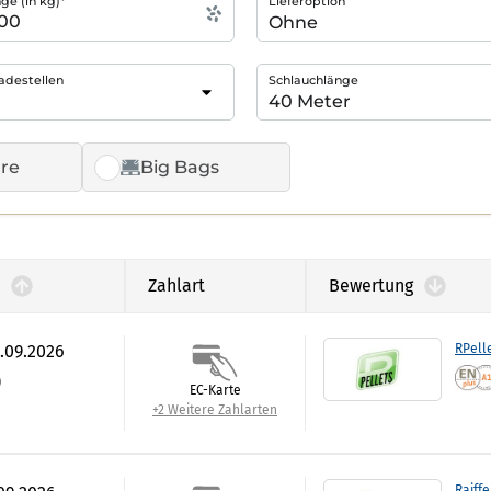
e (in kg)*
Lieferoption
adestellen
Schlauchlänge
re
Big Bags
Zahlart
Bewertung
0.09.2026
RPell
)
EC-Karte
+2 Weitere Zahlarten
Raiffe