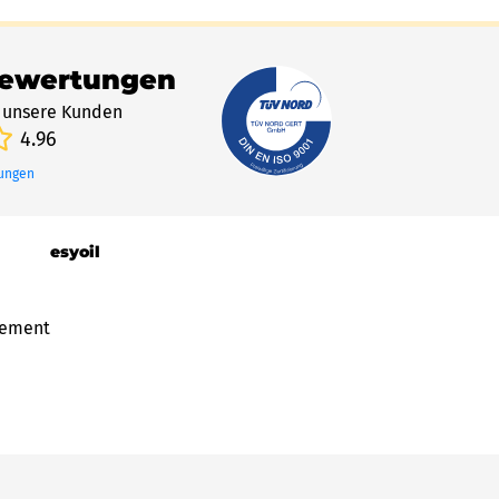
Bewertungen
 unsere Kunden
4.96
tungen
esyoil
gement