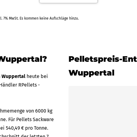
RAL
kl. 7% MwSt. Es kommen keine Aufschläge hinzu.
 Wuppertal?
Pelletspreis-En
Wuppertal
in Wuppertal
heute bei
Händler RPellets -
bnahmemenge von 6000 kg
nne. Für Pellets Sackware
ei 540,49 € pro Tonne.
hschnitt der letzten 7