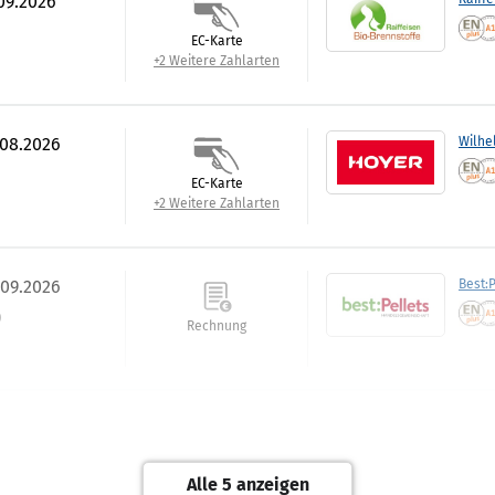
.09.2026
EC-Karte
+2 Weitere Zahlarten
.08.2026
Wilhe
EC-Karte
+2 Weitere Zahlarten
.09.2026
Best:P
)
Rechnung
.09.2026
Tiltm
Rechnung
Alle 5 anzeigen
+1 Weitere Zahlarten