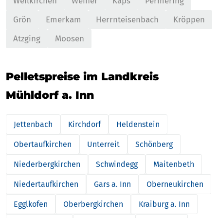
Weilkirchen
Weiher
Kaps
Permering
Grön
Emerkam
Herrnteisenbach
Kröppen
Atzging
Moosen
Pelletspreise im Landkreis
Mühldorf a. Inn
Jettenbach
Kirchdorf
Heldenstein
Obertaufkirchen
Unterreit
Schönberg
Niederbergkirchen
Schwindegg
Maitenbeth
Niedertaufkirchen
Gars a. Inn
Oberneukirchen
Egglkofen
Oberbergkirchen
Kraiburg a. Inn