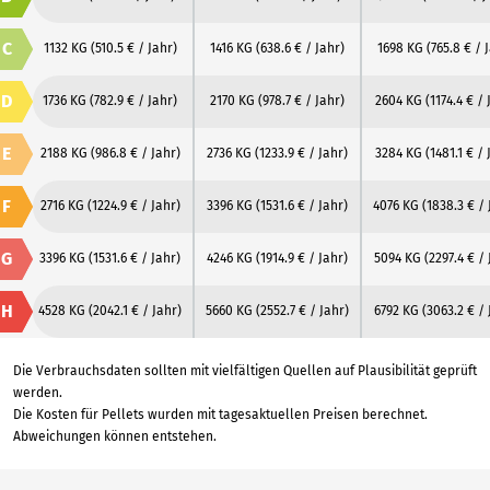
C
1132 KG
(510.5 € / Jahr)
1416 KG
(638.6 € / Jahr)
1698 KG
(765.8 € / 
D
1736 KG
(782.9 € / Jahr)
2170 KG
(978.7 € / Jahr)
2604 KG
(1174.4 € / 
E
2188 KG
(986.8 € / Jahr)
2736 KG
(1233.9 € / Jahr)
3284 KG
(1481.1 € / 
F
2716 KG
(1224.9 € / Jahr)
3396 KG
(1531.6 € / Jahr)
4076 KG
(1838.3 € / 
G
3396 KG
(1531.6 € / Jahr)
4246 KG
(1914.9 € / Jahr)
5094 KG
(2297.4 € / 
H
4528 KG
(2042.1 € / Jahr)
5660 KG
(2552.7 € / Jahr)
6792 KG
(3063.2 € / 
Die Verbrauchsdaten sollten mit vielfältigen Quellen auf Plausibilität geprüft
werden.
Die Kosten für Pellets wurden mit tagesaktuellen Preisen berechnet.
Abweichungen können entstehen.