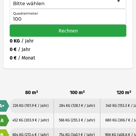
Quadratmeter
Rechnen
0 KG
/ Jahr
0 €
/ Jahr
0 €
/ Monat
80 m²
100 m²
120 m²
A+
226 KG
(101.9 € / Jahr)
284 KG
(128.1 € / Jahr)
340 KG
(153.3 € / J
A
452 KG
(203.9 € / Jahr)
566 KG
(255.3 € / Jahr)
680 KG
(306.7 € / J
B
604 KG
(272.4 € / Jahr)
754 KG
(340.1 € / Jahr)
906 KG
(408.6 € / J