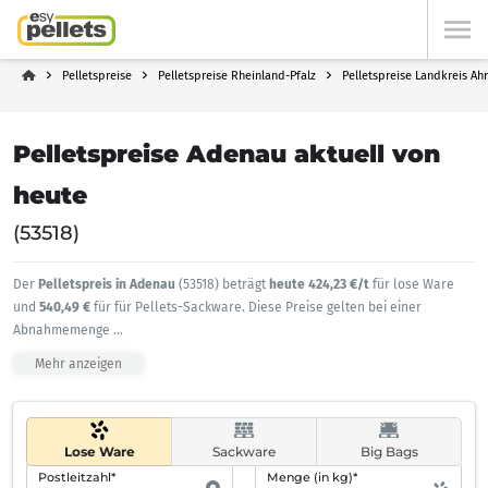
Pelletspreise
Pelletspreise Rheinland-Pfalz
Pelletspreise Landkreis Ah
Pelletspreise Adenau aktuell von
heute
(53518)
Der
Pelletspreis in Adenau
(53518) beträgt
heute 424,23 €/t
für lose Ware
und
540,49 €
für für Pellets-Sackware. Diese Preise gelten bei einer
Abnahmemenge
...
Mehr anzeigen
Lose Ware
Sackware
Big Bags
Postleitzahl*
Menge (in kg)*