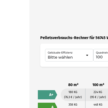
Pelletsverbrauchs-Rechner für 56745
Gebäude-Effizienz
Quadrat
80 m²
100 m²
180 KG
224 KG
A+
(76.3 € / Jahr)
(95 € / Jahr)
358 KG
448 KG
A