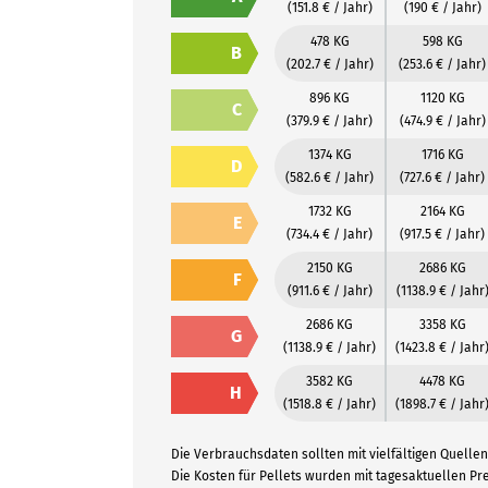
(151.8 € / Jahr)
(190 € / Jahr)
478 KG
598 KG
B
(202.7 € / Jahr)
(253.6 € / Jahr)
896 KG
1120 KG
C
(379.9 € / Jahr)
(474.9 € / Jahr)
1374 KG
1716 KG
D
(582.6 € / Jahr)
(727.6 € / Jahr)
1732 KG
2164 KG
E
(734.4 € / Jahr)
(917.5 € / Jahr)
2150 KG
2686 KG
F
(911.6 € / Jahr)
(1138.9 € / Jahr
2686 KG
3358 KG
G
(1138.9 € / Jahr)
(1423.8 € / Jahr
3582 KG
4478 KG
H
(1518.8 € / Jahr)
(1898.7 € / Jahr
Die Verbrauchsdaten sollten mit vielfältigen Quellen 
Die Kosten für Pellets wurden mit tagesaktuellen P