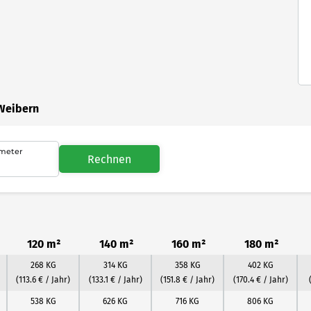
 Weibern
meter
Rechnen
120 m²
140 m²
160 m²
180 m²
268 KG
314 KG
358 KG
402 KG
(113.6 € / Jahr)
(133.1 € / Jahr)
(151.8 € / Jahr)
(170.4 € / Jahr)
538 KG
626 KG
716 KG
806 KG