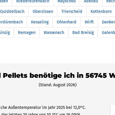
ssen
Niederdürenbach
Mayschoß
Adenau
Rec
Quiddelbach
Oberzissen
Trierscheid
Kottenborn
erdürenbach
Kesseling
Ohlenhard
Wirft
Danker
Sinzig
Remagen
Wassenach
Bad Breisig
Galenb
l Pellets benötige ich in 56745 
(Stand: August 2026)
liche Außentemperatur im Jahr 2025 bei 12,0°C.
 der letzten 20 Jahre von 10,3°C um 16,0%%.