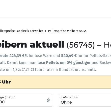
lletspreise Landkreis Ahrweiler
Pelletspreise Weibern 56745
ibern aktuell
(56745) – 
eute 424,39 €/t
für lose Ware und
540,49 €
für für Pellets-Sac
halt. Damit kann man
lose Pellets um 0% günstiger
und Sack
ute um 1,8% (7,72 €) teurer als im Bundesdurchschnitt.
5 Uhr
e (in kg)*
Lieferoption