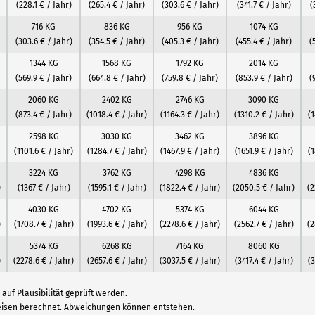
(228.1 € / Jahr)
(265.4 € / Jahr)
(303.6 € / Jahr)
(341.7 € / Jahr)
(
716 KG
836 KG
956 KG
1074 KG
(303.6 € / Jahr)
(354.5 € / Jahr)
(405.3 € / Jahr)
(455.4 € / Jahr)
(
1344 KG
1568 KG
1792 KG
2014 KG
(569.9 € / Jahr)
(664.8 € / Jahr)
(759.8 € / Jahr)
(853.9 € / Jahr)
(
2060 KG
2402 KG
2746 KG
3090 KG
(873.4 € / Jahr)
(1018.4 € / Jahr)
(1164.3 € / Jahr)
(1310.2 € / Jahr)
(1
2598 KG
3030 KG
3462 KG
3896 KG
(1101.6 € / Jahr)
(1284.7 € / Jahr)
(1467.9 € / Jahr)
(1651.9 € / Jahr)
(1
3224 KG
3762 KG
4298 KG
4836 KG
)
(1367 € / Jahr)
(1595.1 € / Jahr)
(1822.4 € / Jahr)
(2050.5 € / Jahr)
(2
4030 KG
4702 KG
5374 KG
6044 KG
)
(1708.7 € / Jahr)
(1993.6 € / Jahr)
(2278.6 € / Jahr)
(2562.7 € / Jahr)
(2
5374 KG
6268 KG
7164 KG
8060 KG
)
(2278.6 € / Jahr)
(2657.6 € / Jahr)
(3037.5 € / Jahr)
(3417.4 € / Jahr)
(3
auf Plausibilität geprüft werden.
reisen berechnet. Abweichungen können entstehen.