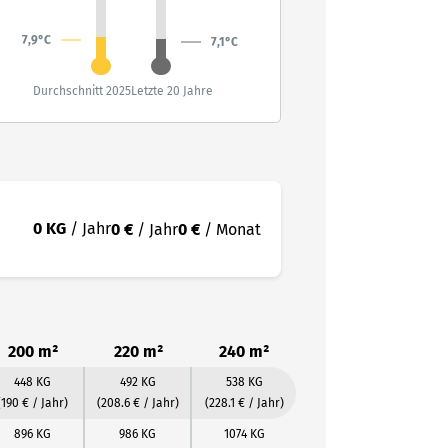
7,9°C
7,1°C
Durchschnitt 2025
Letzte 20 Jahre
0 KG
/ Jahr
0 €
/ Jahr
0 €
/ Monat
200 m²
220 m²
240 m²
448 KG
492 KG
538 KG
(190 € / Jahr)
(208.6 € / Jahr)
(228.1 € / Jahr)
896 KG
986 KG
1074 KG