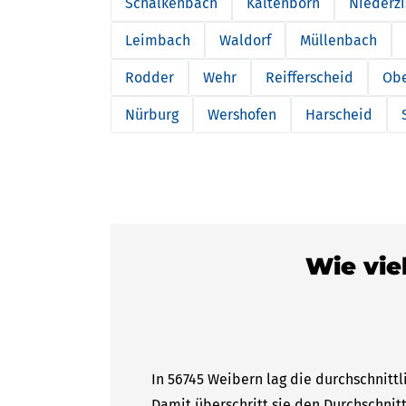
Schalkenbach
Kaltenborn
Niederzi
Leimbach
Waldorf
Müllenbach
Rodder
Wehr
Reifferscheid
Ob
Nürburg
Wershofen
Harscheid
Wie vie
In 56745 Weibern lag die durchschnitt
Damit überschritt sie den Durchschnitt