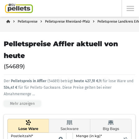
Pelletspreise
Pelletspreise Rheinland-Pfalz
Pelletspreise Landkreis Eif
Pelletspreise Affler aktuell von
heute
(54689)
Der
Pelletspreis in Affler
(54689) beträgt
heute 427,51 €/t
für lose Ware und
534,41 €
für für Pellets-Sackware. Diese Preise gelten bei einer
Abnahmemenge
...
Mehr anzeigen
Lose Ware
Sackware
Big Bags
Postleitzahl*
Menge (in kg)*