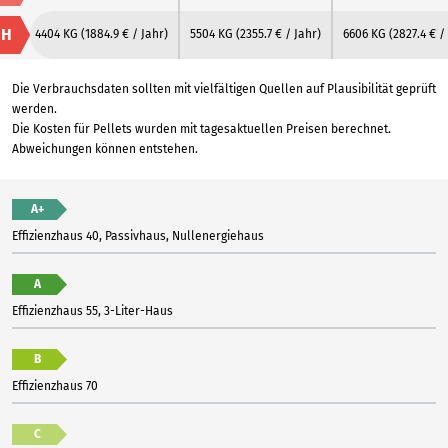
H
4404 KG
(1884.9 € / Jahr)
5504 KG
(2355.7 € / Jahr)
6606 KG
(2827.4 € /
Die Verbrauchsdaten sollten mit vielfältigen Quellen auf Plausibilität geprüft
werden.
Die Kosten für Pellets wurden mit tagesaktuellen Preisen berechnet.
Abweichungen können entstehen.
A+
Effizienzhaus 40, Passivhaus, Nullenergiehaus
A
Effizienzhaus 55, 3-Liter-Haus
B
Effizienzhaus 70
C