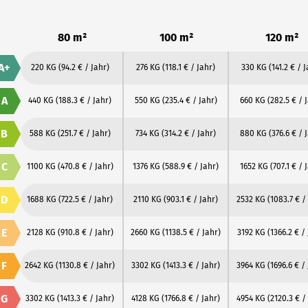
80 m²
100 m²
120 m²
A+
220 KG
(94.2 € / Jahr)
276 KG
(118.1 € / Jahr)
330 KG
(141.2 € / 
A
440 KG
(188.3 € / Jahr)
550 KG
(235.4 € / Jahr)
660 KG
(282.5 € / 
B
588 KG
(251.7 € / Jahr)
734 KG
(314.2 € / Jahr)
880 KG
(376.6 € / 
C
1100 KG
(470.8 € / Jahr)
1376 KG
(588.9 € / Jahr)
1652 KG
(707.1 € / 
D
1688 KG
(722.5 € / Jahr)
2110 KG
(903.1 € / Jahr)
2532 KG
(1083.7 € /
E
2128 KG
(910.8 € / Jahr)
2660 KG
(1138.5 € / Jahr)
3192 KG
(1366.2 € /
F
2642 KG
(1130.8 € / Jahr)
3302 KG
(1413.3 € / Jahr)
3964 KG
(1696.6 € /
G
3302 KG
(1413.3 € / Jahr)
4128 KG
(1766.8 € / Jahr)
4954 KG
(2120.3 € /