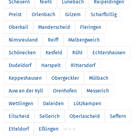
Scheuern
Niehl
Lünebach
Reipeldingen
Preist
Orlenbach
Gilzem
Scharfbillig
Oberkail
Manderscheid
Fleringen
Nimsreuland
Reiff
Malbergweich
Schönecken
Kesfeld
Röhl
Echtershausen
Dudeldorf
Harspelt
Rittersdorf
Keppeshausen
Obergeckler
Mülbach
Auw an der Kyll
Orenhofen
Messerich
Wettlingen
Daleiden
Lützkampen
Eilscheid
Sellerich
Oberlascheid
Seffern
Etteldorf
Eßlingen