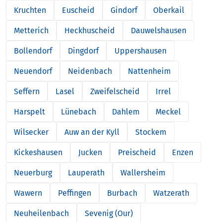
Kruchten
Euscheid
Gindorf
Oberkail
Metterich
Heckhuscheid
Dauwelshausen
Bollendorf
Dingdorf
Uppershausen
Neuendorf
Neidenbach
Nattenheim
Seffern
Lasel
Zweifelscheid
Irrel
Harspelt
Lünebach
Dahlem
Meckel
Wilsecker
Auw an der Kyll
Stockem
Kickeshausen
Jucken
Preischeid
Enzen
Neuerburg
Lauperath
Wallersheim
Wawern
Peffingen
Burbach
Watzerath
Neuheilenbach
Sevenig (Our)