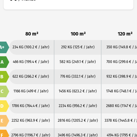
80 m²
100 m²
120 m²
A+
234 KG
(100.2 € / Jahr)
292 KG
(125 € / Jahr)
350 KG
(149.8 € / J
A
466 KG
(199.4 € / Jahr)
582 KG
(249.1 € / Jahr)
700 KG
(299.6 € / J
B
622 KG
(266.2 € / Jahr)
776 KG
(332.1 € / Jahr)
932 KG
(398.9 € / J
C
1166 KG
(499 € / Jahr)
1456 KG
(623.2 € / Jahr)
1748 KG
(748.1 € / 
D
1786 KG
(764.4 € / Jahr)
2234 KG
(956.2 € / Jahr)
2680 KG
(1147 € / 
E
2252 KG
(963.9 € / Jahr)
2816 KG
(1205.2 € / Jahr)
3378 KG
(1445.8 € / 
F
2796 KG
(1196.7 € / Jahr)
3496 KG
(1496.3 € / Jahr)
4194 KG
(1795 € / J