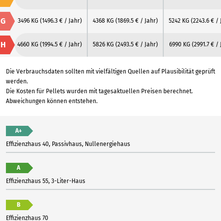
G
3496 KG
(1496.3 € / Jahr)
4368 KG
(1869.5 € / Jahr)
5242 KG
(2243.6 € / 
H
4660 KG
(1994.5 € / Jahr)
5826 KG
(2493.5 € / Jahr)
6990 KG
(2991.7 € / 
Die Verbrauchsdaten sollten mit vielfältigen Quellen auf Plausibilität geprüft
werden.
Die Kosten für Pellets wurden mit tagesaktuellen Preisen berechnet.
Abweichungen können entstehen.
A+
Effizienzhaus 40, Passivhaus, Nullenergiehaus
A
Effizienzhaus 55, 3-Liter-Haus
B
Effizienzhaus 70