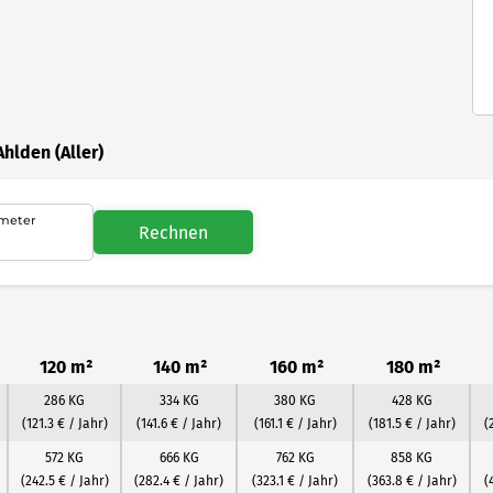
hlden (Aller)
meter
Rechnen
120 m²
140 m²
160 m²
180 m²
286 KG
334 KG
380 KG
428 KG
(121.3 € / Jahr)
(141.6 € / Jahr)
(161.1 € / Jahr)
(181.5 € / Jahr)
(
572 KG
666 KG
762 KG
858 KG
(242.5 € / Jahr)
(282.4 € / Jahr)
(323.1 € / Jahr)
(363.8 € / Jahr)
(