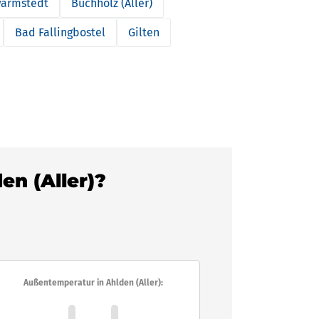
armstedt
Buchholz (Aller)
Bad Fallingbostel
Gilten
en (Aller)?
Außentemperatur in Ahlden (Aller):