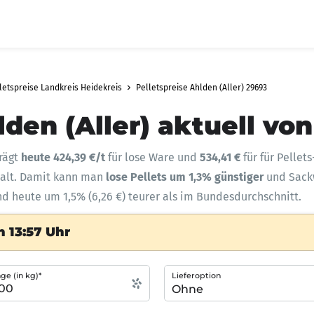
letspreise Landkreis Heidekreis
Pelletspreise Ahlden (Aller) 29693
lden (Aller) aktuell vo
rägt
heute 424,39 €/t
für lose Ware und
534,41 €
für für Pellet
halt. Damit kann man
lose Pellets um 1,3% günstiger
und Sac
ind heute um 1,5% (6,26 €) teurer als im Bundesdurchschnitt.
n 13:57 Uhr
e (in kg)*
Lieferoption