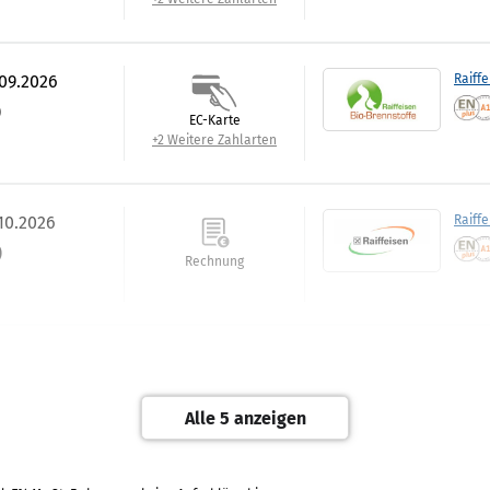
.09.2026
Raiffe
)
EC-Karte
+2 Weitere Zahlarten
.10.2026
Raiff
)
Rechnung
.10.2026
Raiffe
)
Barzahlung
Alle 5 anzeigen
+2 Weitere Zahlarten