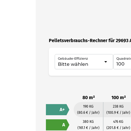
Pelletsverbrauchs-Rechner für 29693 A
Gebäude-Effizienz
Quadrat
80 m²
100 m²
190 KG
238 KG
A+
(80.6 € / Jahr)
(100.9 € / Jahr)
380 KG
476 KG
A
(161.1 € / Jahr)
(201.8 € / Jahr)