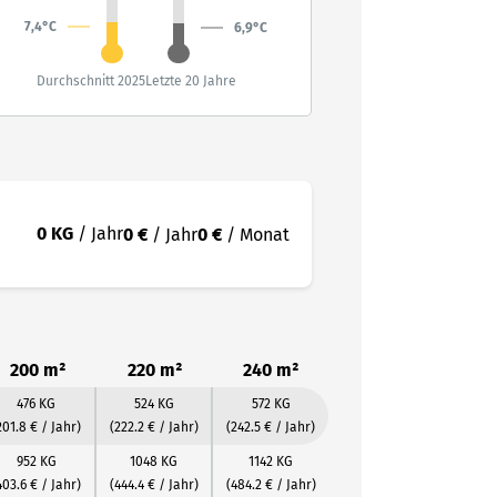
7,4°C
6,9°C
Durchschnitt 2025
Letzte 20 Jahre
0 KG
/ Jahr
0 €
/ Jahr
0 €
/ Monat
200 m²
220 m²
240 m²
476 KG
524 KG
572 KG
201.8 € / Jahr)
(222.2 € / Jahr)
(242.5 € / Jahr)
952 KG
1048 KG
1142 KG
403.6 € / Jahr)
(444.4 € / Jahr)
(484.2 € / Jahr)