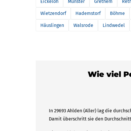
Eickeloh
Munster
Grethem
Reth
Wietzendorf
Hademstorf
Böhme
Häuslingen
Walsrode
Lindwedel
Wie viel P
In 29693 Ahlden (Aller) lag die durchs
Damit überschritt sie den Durchschnitt