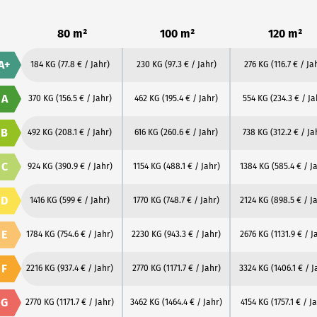
80 m²
100 m²
120 m²
A+
184 KG
(77.8 € / Jahr)
230 KG
(97.3 € / Jahr)
276 KG
(116.7 € / Ja
A
370 KG
(156.5 € / Jahr)
462 KG
(195.4 € / Jahr)
554 KG
(234.3 € / Ja
B
492 KG
(208.1 € / Jahr)
616 KG
(260.6 € / Jahr)
738 KG
(312.2 € / Ja
C
924 KG
(390.9 € / Jahr)
1154 KG
(488.1 € / Jahr)
1384 KG
(585.4 € / J
D
1416 KG
(599 € / Jahr)
1770 KG
(748.7 € / Jahr)
2124 KG
(898.5 € / J
E
1784 KG
(754.6 € / Jahr)
2230 KG
(943.3 € / Jahr)
2676 KG
(1131.9 € / J
F
2216 KG
(937.4 € / Jahr)
2770 KG
(1171.7 € / Jahr)
3324 KG
(1406.1 € / J
G
2770 KG
(1171.7 € / Jahr)
3462 KG
(1464.4 € / Jahr)
4154 KG
(1757.1 € / J