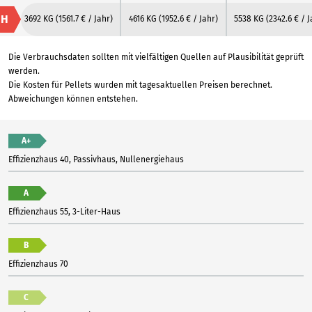
H
3692 KG
(1561.7 € / Jahr)
4616 KG
(1952.6 € / Jahr)
5538 KG
(2342.6 € / J
Die Verbrauchsdaten sollten mit vielfältigen Quellen auf Plausibilität geprüft
werden.
Die Kosten für Pellets wurden mit tagesaktuellen Preisen berechnet.
Abweichungen können entstehen.
A+
Effizienzhaus 40, Passivhaus, Nullenergiehaus
A
Effizienzhaus 55, 3-Liter-Haus
B
Effizienzhaus 70
C