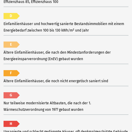
Effizienzhaus 85, Effizienzhaus 100
D
Einfamilienhäuser und hochwertig sanierte Bestandsimmobilien mit einem
Energiebedarf zwischen 100 bis 130 kWh/m² und Jahr
E
Ältere Einfamilienhäuser, die nach den Mindestanforderungen der
Energieeinsparverordnung (EnEV) gebaut wurden
F
Ältere Einfamilienhäuser, die noch nicht energetisch saniert sind
G
Nur teilweise modernisierte Altbauten, die nach der 1.
Wärmeschutzverordnung von 1977 gebaut wurden
H
Unsanierte und schlecht gedämmte Häuser, oft denkmalgeschützte Gebäude