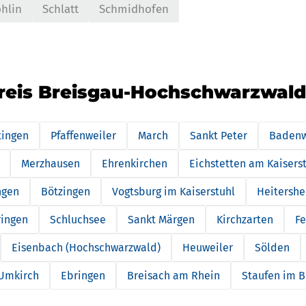
hlin
Schlatt
Schmidhofen
kreis Breisgau-Hochschwarzwald
tingen
Pfaffenweiler
March
Sankt Peter
Badenw
Merzhausen
Ehrenkirchen
Eichstetten am Kaisers
ngen
Bötzingen
Vogtsburg im Kaiserstuhl
Heitersh
ringen
Schluchsee
Sankt Märgen
Kirchzarten
Fe
Eisenbach (Hochschwarzwald)
Heuweiler
Sölden
Umkirch
Ebringen
Breisach am Rhein
Staufen im B