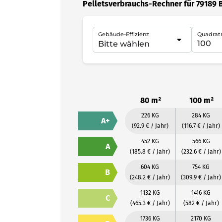
Pelletsverbrauchs-Rechner für 79189 
Gebäude-Effizienz
Quadrat
80 m²
100 m²
226 KG
284 KG
A+
(92.9 € / Jahr)
(116.7 € / Jahr)
452 KG
566 KG
A
(185.8 € / Jahr)
(232.6 € / Jahr)
604 KG
754 KG
B
(248.2 € / Jahr)
(309.9 € / Jahr)
1132 KG
1416 KG
C
(465.3 € / Jahr)
(582 € / Jahr)
1736 KG
2170 KG