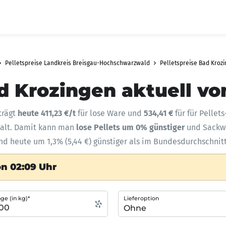
Pelletspreise Landkreis Breisgau-Hochschwarzwald
Pelletspreise Bad Krozi
d Krozingen aktuell vo
trägt
heute 411,23 €/t
für lose Ware und
534,41 €
für für Pellet
halt. Damit kann man
lose Pellets um 0% günstiger
und Sack
ind heute um 1,3% (5,44 €) günstiger als im Bundesdurchschnitt
on 02:09 Uhr
e (in kg)*
Lieferoption