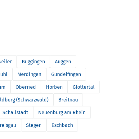
eiler
Buggingen
Auggen
tuhl
Merdingen
Gundelfingen
eim
Oberried
Horben
Glottertal
ldberg (Schwarzwald)
Breitnau
Schallstadt
Neuenburg am Rhein
reisgau
Stegen
Eschbach