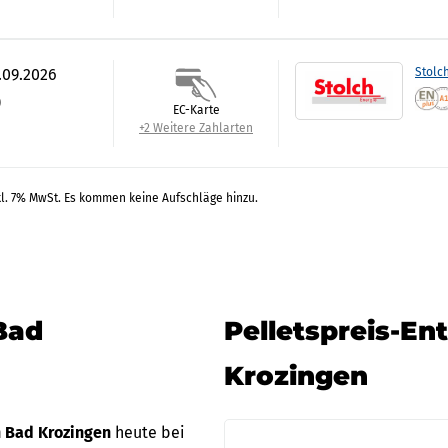
.09.2026
Stolc
)
EC-Karte
+2 Weitere Zahlarten
kl. 7% MwSt. Es kommen keine Aufschläge hinzu.
Bad
Pelletspreis-En
Krozingen
in Bad Krozingen
heute bei