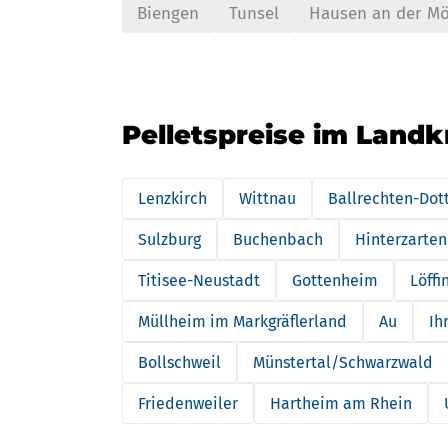
Biengen
Tunsel
Hausen an der Mö
Pelletspreise im Land
Lenzkirch
Wittnau
Ballrechten-Dot
Sulzburg
Buchenbach
Hinterzarten
Titisee-Neustadt
Gottenheim
Löffi
Müllheim im Markgräflerland
Au
Ih
Bollschweil
Münstertal/Schwarzwald
Friedenweiler
Hartheim am Rhein