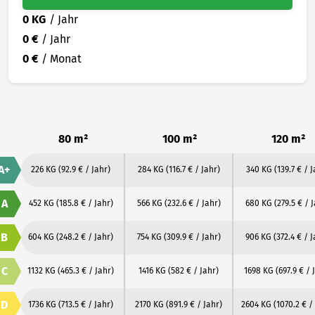
0 KG
/ Jahr
0 €
/ Jahr
0 €
/ Monat
80 m²
100 m²
120 m²
A+
226 KG
(92.9 € / Jahr)
284 KG
(116.7 € / Jahr)
340 KG
(139.7 € / J
A
452 KG
(185.8 € / Jahr)
566 KG
(232.6 € / Jahr)
680 KG
(279.5 € / 
B
604 KG
(248.2 € / Jahr)
754 KG
(309.9 € / Jahr)
906 KG
(372.4 € / 
C
1132 KG
(465.3 € / Jahr)
1416 KG
(582 € / Jahr)
1698 KG
(697.9 € / 
D
1736 KG
(713.5 € / Jahr)
2170 KG
(891.9 € / Jahr)
2604 KG
(1070.2 € /