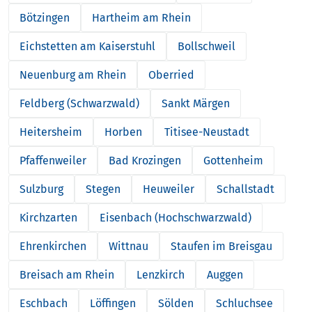
Bötzingen
Hartheim am Rhein
Eichstetten am Kaiserstuhl
Bollschweil
Neuenburg am Rhein
Oberried
Feldberg (Schwarzwald)
Sankt Märgen
Heitersheim
Horben
Titisee-Neustadt
Pfaffenweiler
Bad Krozingen
Gottenheim
Sulzburg
Stegen
Heuweiler
Schallstadt
Kirchzarten
Eisenbach (Hochschwarzwald)
Ehrenkirchen
Wittnau
Staufen im Breisgau
Breisach am Rhein
Lenzkirch
Auggen
Eschbach
Löffingen
Sölden
Schluchsee