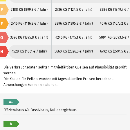
E
2188 KG
(899.3 € / Jahr)
2736 KG
(1124.5 € / Jahr)
3284 KG
(1349.7 € /
F
2716 KG
(1116.3 € / Jahr)
3396 KG
(1395.8 € / Jahr)
4076 KG
(1675.2 € /
G
3396 KG
(1395.8 € / Jahr)
4246 KG
(1745.1 € / Jahr)
5094 KG
(2093.6 € /
H
4528 KG
(1861 € / Jahr)
5660 KG
(2326.3 € / Jahr)
6792 KG
(2791.5 € / 
Die Verbrauchsdaten sollten mit vielfältigen Quellen auf Plausibilität geprüft
werden.
Die Kosten für Pellets wurden mit tagesaktuellen Preisen berechnet.
Abweichungen können entstehen.
A+
Effizienzhaus 40, Passivhaus, Nullenergiehaus
A