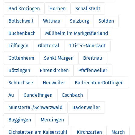
Bad Krozingen
Horben
Schallstadt
Bollschweil
Wittnau
Sulzburg
Sölden
Buchenbach
Müllheim im Markgräflerland
Löffingen
Glottertal
Titisee-Neustadt
Gottenheim
Sankt Märgen
Breitnau
Bötzingen
Ehrenkirchen
Pfaffenweiler
Schluchsee
Heuweiler
Ballrechten-Dottingen
Au
Gundelfingen
Eschbach
Münstertal/Schwarzwald
Badenweiler
Buggingen
Merdingen
Eichstetten am Kaiserstuhl
Kirchzarten
March