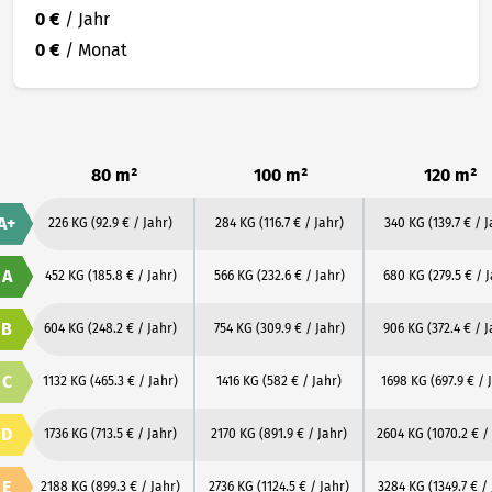
0 €
/ Jahr
0 €
/ Monat
80 m²
100 m²
120 m²
A+
226 KG
(92.9 € / Jahr)
284 KG
(116.7 € / Jahr)
340 KG
(139.7 € / J
A
452 KG
(185.8 € / Jahr)
566 KG
(232.6 € / Jahr)
680 KG
(279.5 € / 
B
604 KG
(248.2 € / Jahr)
754 KG
(309.9 € / Jahr)
906 KG
(372.4 € / 
C
1132 KG
(465.3 € / Jahr)
1416 KG
(582 € / Jahr)
1698 KG
(697.9 € / 
D
1736 KG
(713.5 € / Jahr)
2170 KG
(891.9 € / Jahr)
2604 KG
(1070.2 € /
E
2188 KG
(899.3 € / Jahr)
2736 KG
(1124.5 € / Jahr)
3284 KG
(1349.7 € /