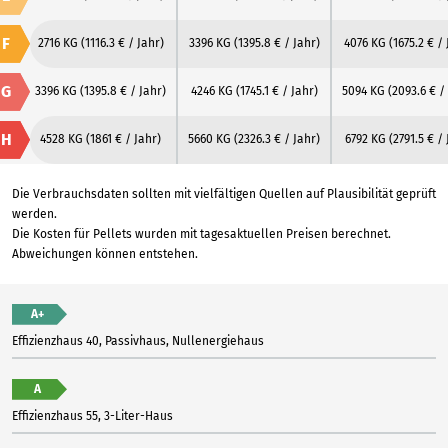
F
2716 KG
(1116.3 € / Jahr)
3396 KG
(1395.8 € / Jahr)
4076 KG
(1675.2 € /
G
3396 KG
(1395.8 € / Jahr)
4246 KG
(1745.1 € / Jahr)
5094 KG
(2093.6 € /
H
4528 KG
(1861 € / Jahr)
5660 KG
(2326.3 € / Jahr)
6792 KG
(2791.5 € / 
Die Verbrauchsdaten sollten mit vielfältigen Quellen auf Plausibilität geprüft
werden.
Die Kosten für Pellets wurden mit tagesaktuellen Preisen berechnet.
Abweichungen können entstehen.
A+
Effizienzhaus 40, Passivhaus, Nullenergiehaus
A
Effizienzhaus 55, 3-Liter-Haus