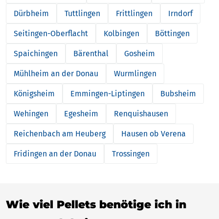
Dürbheim
Tuttlingen
Frittlingen
Irndorf
Seitingen-Oberflacht
Kolbingen
Böttingen
Spaichingen
Bärenthal
Gosheim
Mühlheim an der Donau
Wurmlingen
Königsheim
Emmingen-Liptingen
Bubsheim
Wehingen
Egesheim
Renquishausen
Reichenbach am Heuberg
Hausen ob Verena
Fridingen an der Donau
Trossingen
Wie viel Pellets benötige ich in