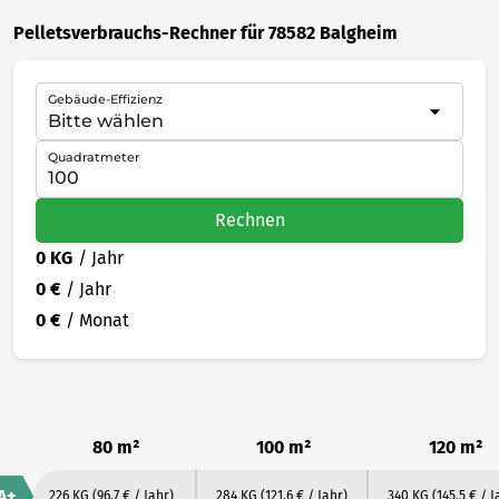
Pelletsverbrauchs-Rechner für 78582 Balgheim
Gebäude-Effizienz
Quadratmeter
Rechnen
0 KG
/ Jahr
0 €
/ Jahr
0 €
/ Monat
80 m²
100 m²
120 m²
A+
226 KG
(96.7 € / Jahr)
284 KG
(121.6 € / Jahr)
340 KG
(145.5 € / J