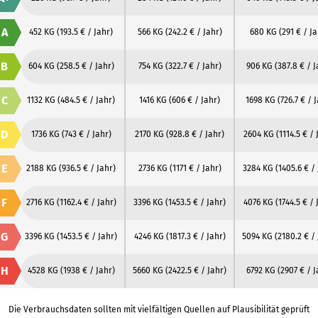
A
452 KG
(193.5 € / Jahr)
566 KG
(242.2 € / Jahr)
680 KG
(291 € / Ja
B
604 KG
(258.5 € / Jahr)
754 KG
(322.7 € / Jahr)
906 KG
(387.8 € / J
C
1132 KG
(484.5 € / Jahr)
1416 KG
(606 € / Jahr)
1698 KG
(726.7 € / 
D
1736 KG
(743 € / Jahr)
2170 KG
(928.8 € / Jahr)
2604 KG
(1114.5 € / 
E
2188 KG
(936.5 € / Jahr)
2736 KG
(1171 € / Jahr)
3284 KG
(1405.6 € /
F
2716 KG
(1162.4 € / Jahr)
3396 KG
(1453.5 € / Jahr)
4076 KG
(1744.5 € / 
G
3396 KG
(1453.5 € / Jahr)
4246 KG
(1817.3 € / Jahr)
5094 KG
(2180.2 € /
H
4528 KG
(1938 € / Jahr)
5660 KG
(2422.5 € / Jahr)
6792 KG
(2907 € / J
Die Verbrauchsdaten sollten mit vielfältigen Quellen auf Plausibilität geprüft