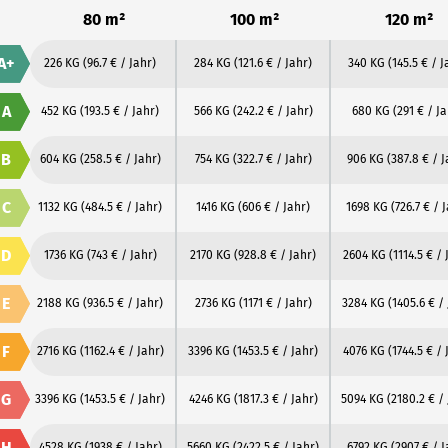
80 m²
100 m²
120 m²
A+
226 KG
(96.7 € / Jahr)
284 KG
(121.6 € / Jahr)
340 KG
(145.5 € / J
A
452 KG
(193.5 € / Jahr)
566 KG
(242.2 € / Jahr)
680 KG
(291 € / Ja
B
604 KG
(258.5 € / Jahr)
754 KG
(322.7 € / Jahr)
906 KG
(387.8 € / J
C
1132 KG
(484.5 € / Jahr)
1416 KG
(606 € / Jahr)
1698 KG
(726.7 € / 
D
1736 KG
(743 € / Jahr)
2170 KG
(928.8 € / Jahr)
2604 KG
(1114.5 € / 
E
2188 KG
(936.5 € / Jahr)
2736 KG
(1171 € / Jahr)
3284 KG
(1405.6 € /
F
2716 KG
(1162.4 € / Jahr)
3396 KG
(1453.5 € / Jahr)
4076 KG
(1744.5 € / 
G
3396 KG
(1453.5 € / Jahr)
4246 KG
(1817.3 € / Jahr)
5094 KG
(2180.2 € /
H
4528 KG
(1938 € / Jahr)
5660 KG
(2422.5 € / Jahr)
6792 KG
(2907 € / J