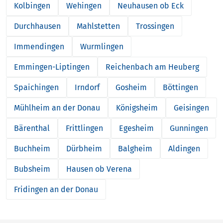
Kolbingen
Wehingen
Neuhausen ob Eck
Durchhausen
Mahlstetten
Trossingen
Immendingen
Wurmlingen
Emmingen-Liptingen
Reichenbach am Heuberg
Spaichingen
Irndorf
Gosheim
Böttingen
Mühlheim an der Donau
Königsheim
Geisingen
Bärenthal
Frittlingen
Egesheim
Gunningen
Buchheim
Dürbheim
Balgheim
Aldingen
Bubsheim
Hausen ob Verena
Fridingen an der Donau