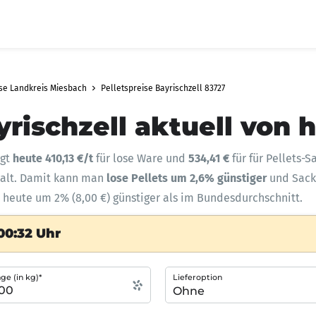
ise Landkreis Miesbach
Pelletspreise Bayrischzell 83727
yrischzell aktuell von 
ägt
heute 410,13 €/t
für lose Ware und
534,41 €
für für Pellets-
halt. Damit kann man
lose Pellets um 2,6% günstiger
und Sac
nd heute um 2% (8,00 €) günstiger als im Bundesdurchschnitt.
00:32 Uhr
e (in kg)*
Lieferoption