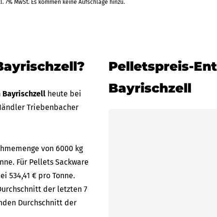
kl. 7% MwSt. Es kommen keine Aufschläge hinzu.
Bayrischzell?
Pelletspreis-En
Bayrischzell
n Bayrischzell
heute bei
Händler Triebenbacher
bnahmemenge von 6000 kg
onne. Für Pellets Sackware
ei 534,41 € pro Tonne.
urchschnitt der letzten 7
enden Durchschnitt der