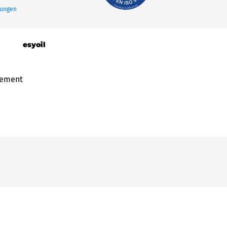
tungen
esyoil
gement