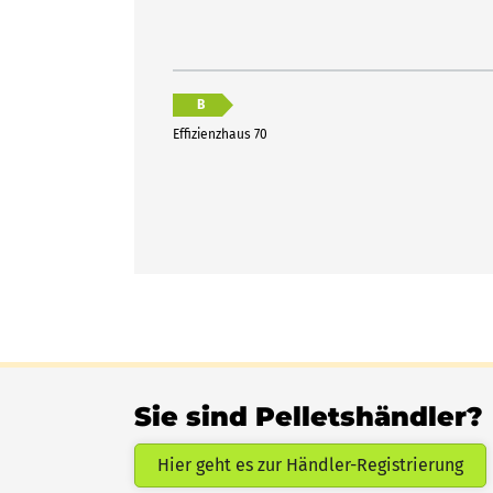
B
Effizienzhaus 70
Sie sind Pelletshändler?
Hier geht es zur Händler-Registrierung