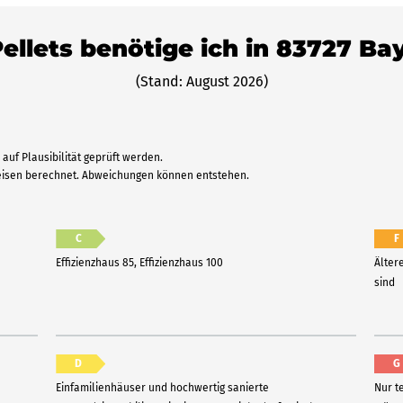
Pellets benötige ich in 83727 Bay
(Stand: August 2026)
auf Plausibilität geprüft werden.
reisen berechnet. Abweichungen können entstehen.
C
F
Effizienzhaus 85, Effizienzhaus 100
Älter
sind
D
G
Einfamilienhäuser und hochwertig sanierte
Nur t