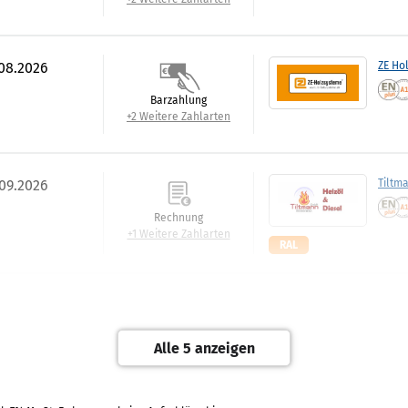
.08.2026
ZE Ho
Barzahlung
+2 Weitere Zahlarten
.09.2026
Tiltm
Rechnung
+1 Weitere Zahlarten
RAL
.09.2026
Best:P
)
Rechnung
Alle 5 anzeigen