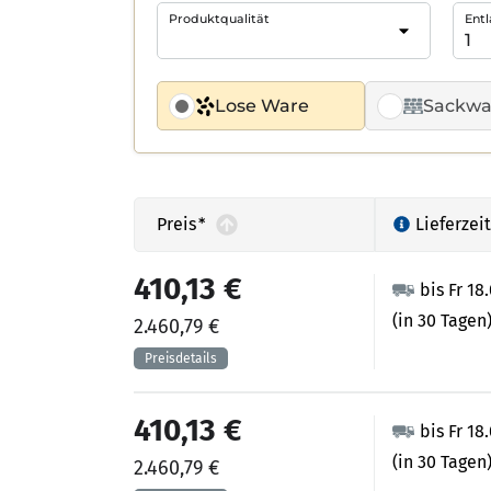
Produktqualität
Entl
Lose Ware
Sackwa
Preis
*
Lieferzeit
410,13 €
bis Fr 18
(in 30 Tagen
2.460,79 €
410,13 €
bis Fr 18
(in 30 Tagen
2.460,79 €