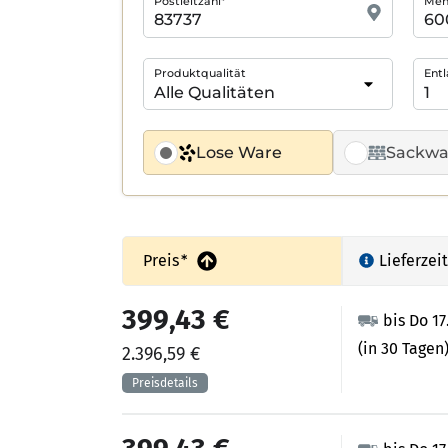
Postleitzahl*
Meng
Produktqualität
Entl
Lose Ware
Sackwa
Preis
*
Lieferzeit
399,43 €
bis Do 17
(in 30 Tagen
2.396,59 €