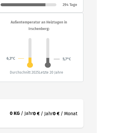
294 Tage
Außentemperatur an Heiztagen in
Irschenberg:
6,3°C
5,7°C
Durchschnitt 2025
Letzte 20 Jahre
0 KG
/ Jahr
0 €
/ Jahr
0 €
/ Monat