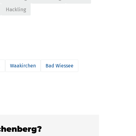
Hackling
l
Waakirchen
Bad Wiessee
schenberg?