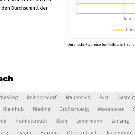
enden Durchschnitt der
Durchschnittspreise für Pellets in Irsch
nach
hasling
Reichersdorf
Frauenried
Furt
Gasteig
Kleinhub
Rieding
Großschwaig
Moosbauer
hle
Heimatsreuth
Bach
Lehermann
Lanzing
berg
Eyrain
Harrain
Oberkretzach
Karrenhub