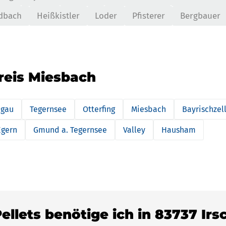
dbach
Heißkistler
Loder
Pfisterer
Bergbauer
reis Miesbach
gau
Tegernsee
Otterfing
Miesbach
Bayrischzel
Egern
Gmund a. Tegernsee
Valley
Hausham
Pellets benötige ich in 83737 Ir