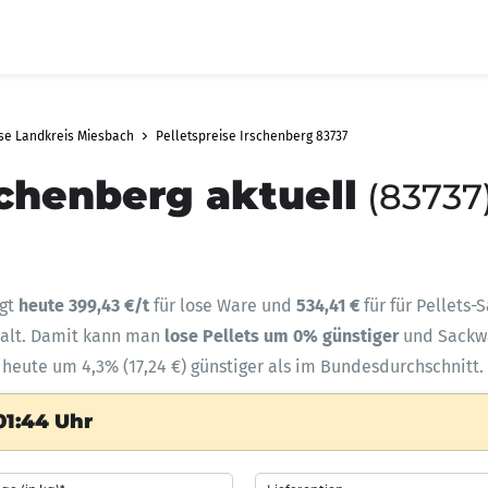
ise Landkreis Miesbach
Pelletspreise Irschenberg 83737
schenberg aktuell
(83737
ägt
heute 399,43 €/t
für lose Ware und
534,41 €
für für Pellets-
halt. Damit kann man
lose Pellets um 0% günstiger
und Sack
d heute um 4,3% (17,24 €) günstiger als im Bundesdurchschnitt.
01:44 Uhr