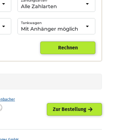
Zahlungsarten*
Tankwagen
Rechnen
enbacher
Zur Bestellung
nger GmbH