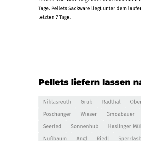
Tage. Pellets Sackware liegt unter dem lauf
letzten 7 Tage.
Pellets liefern lassen 
Niklasreuth
Grub
Radthal
Ober
Poschanger
Wieser
Gmoabauer
Seeried
Sonnenhub
Haslinger Mü
Nußbaum
Angl
Riedl
Sperrlas