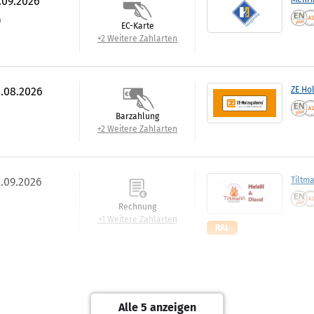
.09.2026
)
EC-Karte
+2 Weitere Zahlarten
0.08.2026
ZE Ho
Barzahlung
+2 Weitere Zahlarten
4.09.2026
Tiltm
Rechnung
+1 Weitere Zahlarten
RAL
.09.2026
Best:P
)
Rechnung
Alle 5 anzeigen