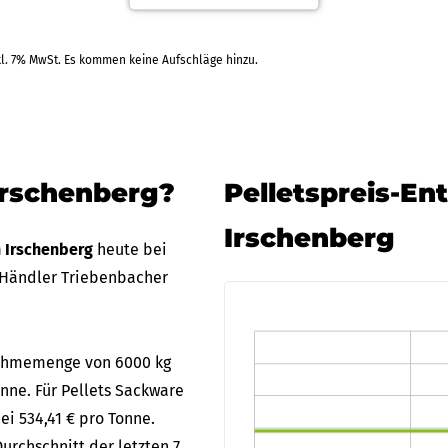
kl. 7% MwSt. Es kommen keine Aufschläge hinzu.
Irschenberg?
Pelletspreis-En
Irschenberg
n Irschenberg
heute bei
 Händler Triebenbacher
bnahmemenge von 6000 kg
onne. Für Pellets Sackware
ei 534,41 € pro Tonne.
urchschnitt der letzten 7