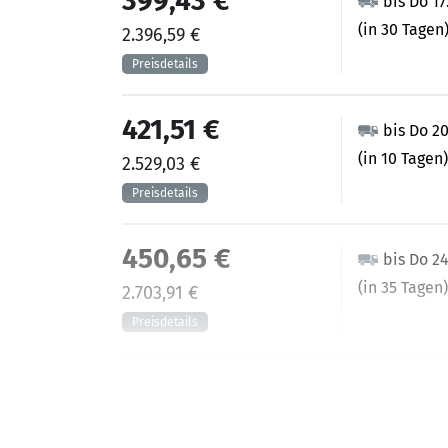
399,43 €
bis Do 17
(in 30 Tagen
2.396,59 €
421,51 €
bis Do 2
(in 10 Tagen)
2.529,03 €
450,65 €
bis Do 2
(in 35 Tagen)
2.703,91 €
487,55 €
bis Do 17
(in 30 Tagen
2.925,27 €