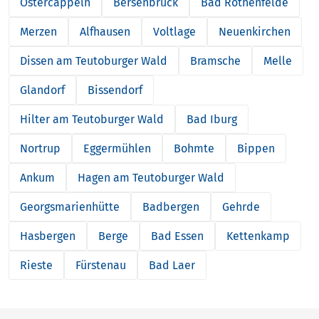
Ostercappeln
Bersenbrück
Bad Rothenfelde
Merzen
Alfhausen
Voltlage
Neuenkirchen
Dissen am Teutoburger Wald
Bramsche
Melle
Glandorf
Bissendorf
Hilter am Teutoburger Wald
Bad Iburg
Nortrup
Eggermühlen
Bohmte
Bippen
Ankum
Hagen am Teutoburger Wald
Georgsmarienhütte
Badbergen
Gehrde
Hasbergen
Berge
Bad Essen
Kettenkamp
Rieste
Fürstenau
Bad Laer