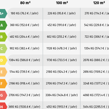
80 m²
100 m²
120 m²
A+
180 KG
(76.3 € / Jahr)
226 KG
(95.8 € / Jahr)
270 KG
(114.5 € / J
A
360 KG
(152.6 € / Jahr)
452 KG
(191.6 € / Jahr)
542 KG
(229.8 € / J
B
482 KG
(204.4 € / Jahr)
602 KG
(255.2 € / Jahr)
722 KG
(306.1 € / J
C
902 KG
(382.4 € / Jahr)
1128 KG
(478.3 € / Jahr)
1354 KG
(574.1 € / J
D
1384 KG
(586.8 € / Jahr)
1730 KG
(733.5 € / Jahr)
2076 KG
(880.2 € / 
E
1744 KG
(739.5 € / Jahr)
2180 KG
(924.3 € / Jahr)
2616 KG
(1109.2 € / 
F
2166 KG
(918.4 € / Jahr)
2706 KG
(1147.3 € / Jahr)
3248 KG
(1377.2 € / 
G
2706 KG
(1147.3 € / Jahr)
3384 KG
(1434.8 € / Jahr)
4060 KG
(1721.4 € / 
H
3610 KG
(1530.6 € / Jahr)
4512 KG
(1913.1 € / Jahr)
5414 KG
(2295.5 € / 