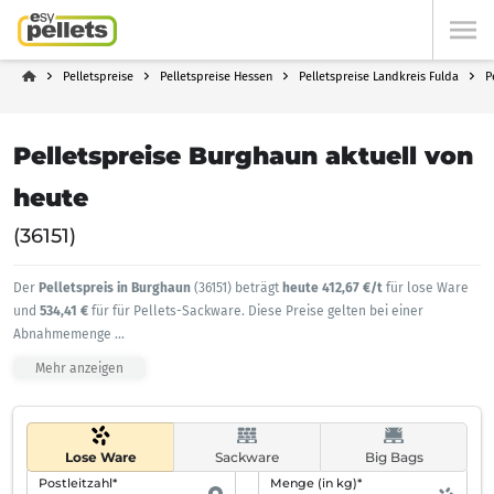
Pelletspreise
Pelletspreise Hessen
Pelletspreise Landkreis Fulda
P
Pelletspreise Burghaun aktuell von
heute
(36151)
Der
Pelletspreis in Burghaun
(36151) beträgt
heute 412,67 €/t
für lose Ware
und
534,41 €
für für Pellets-Sackware. Diese Preise gelten bei einer
Abnahmemenge
...
Mehr anzeigen
Lose Ware
Sackware
Big Bags
Postleitzahl*
Menge (in kg)*