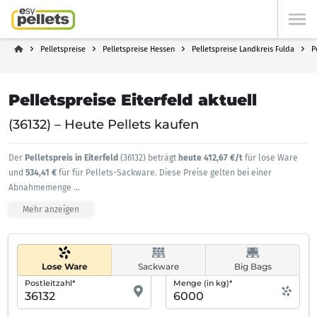
Pelletspreise
Pelletspreise Hessen
Pelletspreise Landkreis Fulda
P
Pelletspreise Eiterfeld aktuell
(36132) – Heute Pellets kaufen
Der
Pelletspreis in Eiterfeld
(36132) beträgt
heute 412,67 €/t
für lose Ware
und
534,41 €
für für Pellets-Sackware. Diese Preise gelten bei einer
Abnahmemenge
...
Mehr anzeigen
Lose Ware
Sackware
Big Bags
Postleitzahl*
Menge (in kg)*