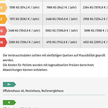
E
1590 KG
(674.2 € / Jahr)
1986 KG
(842.1 € / Jahr)
2384 KG
(1010.8 € /
F
1972 KG
(836.1 € / Jahr)
2466 KG
(1045.6 € / Jahr)
2958 KG
(1254.2 € /
G
2466 KG
(1045.6 € / Jahr)
3082 KG
(1306.8 € / Jahr)
3698 KG
(1568 € / 
H
3288 KG
(1394.1 € / Jahr)
4110 KG
(1742.6 € / Jahr)
4932 KG
(2091.2 € /
Die Verbrauchsdaten sollten mit vielfältigen Quellen auf Plausibilität geprüft
werden.
Die Kosten für Pellets wurden mit tagesaktuellen Preisen berechnet.
Abweichungen können entstehen.
A+
Effizienzhaus 40, Passivhaus, Nullenergiehaus
A