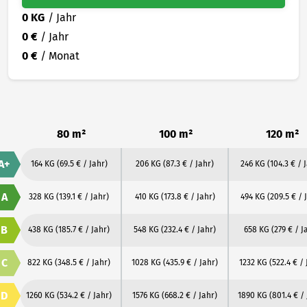
0 KG
/ Jahr
0 €
/ Jahr
0 €
/ Monat
80 m²
100 m²
120 m²
A+
164 KG
(69.5 € / Jahr)
206 KG
(87.3 € / Jahr)
246 KG
(104.3 € / 
A
328 KG
(139.1 € / Jahr)
410 KG
(173.8 € / Jahr)
494 KG
(209.5 € / 
B
438 KG
(185.7 € / Jahr)
548 KG
(232.4 € / Jahr)
658 KG
(279 € / J
C
822 KG
(348.5 € / Jahr)
1028 KG
(435.9 € / Jahr)
1232 KG
(522.4 € / 
D
1260 KG
(534.2 € / Jahr)
1576 KG
(668.2 € / Jahr)
1890 KG
(801.4 € /